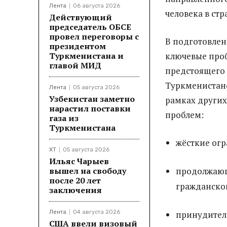
Лента
06 августа 2026
человека в стр
Действующий
председатель ОБСЕ
провел переговоры с
В подготовле
президентом
Туркменистана и
ключевые проб
главой МИД
предстоящего 
Туркменистано
Лента
05 августа 2026
Узбекистан заметно
рамках других
нарастил поставки
проблем:
газа из
Туркменистана
жёсткие ог
ХТ
05 августа 2026
Ильяс Чарыев
вышел на свободу
продолжающ
после 20 лет
гражданско
заключения
Лента
04 августа 2026
принудитель
США ввели визовый