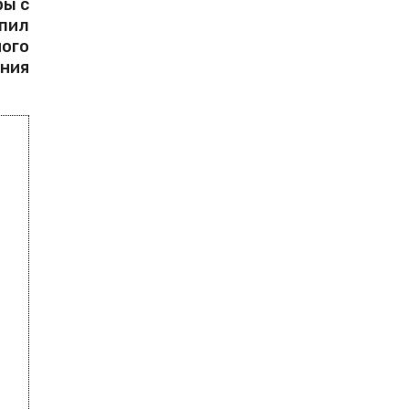
ры с
пил
ного
ния