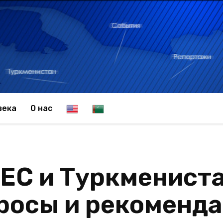
E
T
века
О нас
n
u
ЕС и Туркменист
g
r
осы и рекоменда
l
k