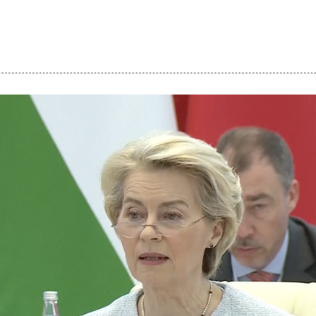
i
m
s
e
h
n
c
e