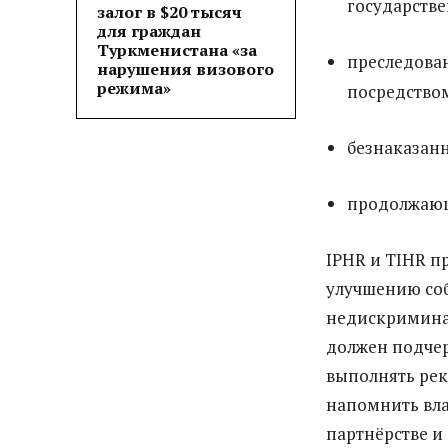
государств
залог в $20 тысяч
для граждан
Туркменистана «за
преследован
нарушения визового
режима»
посредство
безнаказанн
продолжающ
IPHR и TIHR п
улучшению со
недискриминац
должен подчер
выполнять рек
напомнить вла
партнёрстве и