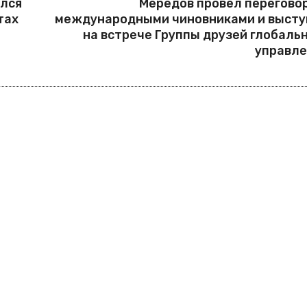
ился
Мередов провел перегово
тах
международными чиновниками и высту
на встрече Группы друзей глобаль
управле