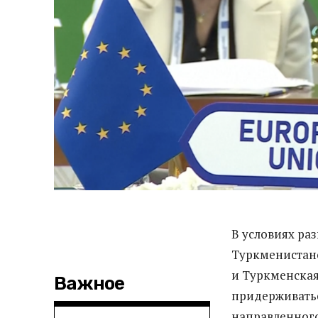
В условиях ра
Туркменистаном
и Туркменская
Важное
придерживатьс
направленного