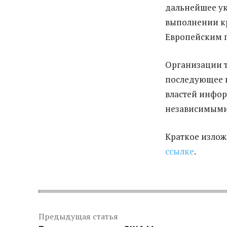
дальнейшее ук
выполнении кр
Европейским 
Организации т
последующее в
властей инфор
независимыми
Краткое излож
ссылке
.
Предыдущая статья