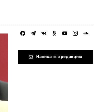
facebook
telegram
vkontakte
odnoklassniki
youtube
instagram
soundcloud
Написать в редакцию