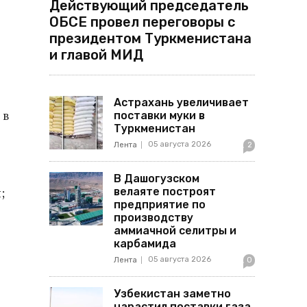
Действующий председатель
ОБСЕ провел переговоры с
президентом Туркменистана
и главой МИД
Астрахань увеличивает
 в
поставки муки в
Туркменистан
05 августа 2026
Лента
2
В Дашогузском
велаяте построят
;
предприятие по
производству
аммиачной селитры и
карбамида
05 августа 2026
Лента
0
Узбекистан заметно
нарастил поставки газа