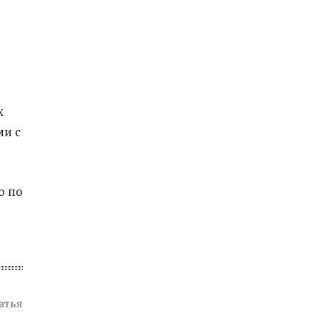
х
ми с
о по
атья