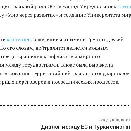
а центральной роли ООН» Рашид Мередов вновь
гово
у «Мир через развитие» и создание Университета мир
кже
выступил
с заявлением от имени Группы друзей
 По его словам, нейтралитет является важным
 предотвращения конфликтов и мирного
я между государствами. Также была выражена
ользованию территорий нейтральных государств для
рных переговоров и посреднических процессов.
Следующая ст
Диалог между ЕС и Туркмениста