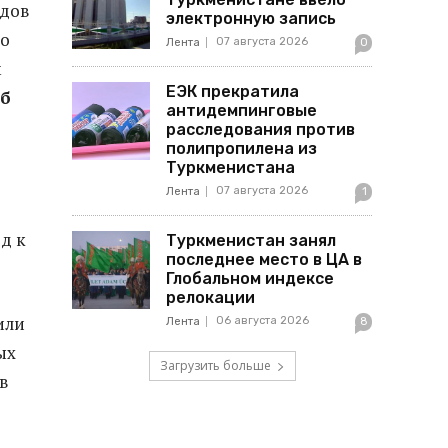
едов
электронную запись
по
07 августа 2026
Лента
0
м
ЕЭК прекратила
аб
антидемпинговые
расследования против
полипропилена из
Туркменистана
07 августа 2026
Лента
1
д к
Туркменистан занял
последнее место в ЦА в
Глобальном индексе
релокации
или
06 августа 2026
Лента
8
ых
Загрузить больше
в