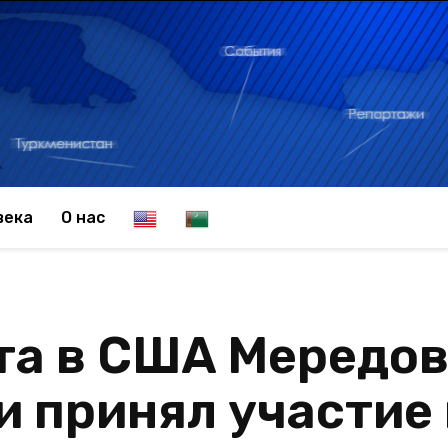
E
T
века
О нас
n
u
та в США Мередов
g
r
и принял участие 
l
k