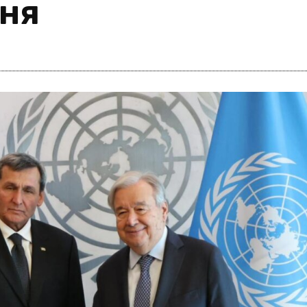
вня
i
m
s
e
h
n
c
e