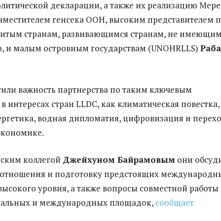
литической декларации, а также их реализацию Мер
аместителем генсека ООН, высоким представителем 
витым странам, развивающимся странам, не имеющи
ю, и малым островным государствам (UNOHRLLS)
Раб
или важность партнерства по таким ключевым
в интересах стран LLDC, как климатическая повестка,
ергетика, водная дипломатия, цифровизация и перехо
экономике.
нским коллегой
Джейхуном Байрамовым
они обсуд
 отношения и подготовку предстоящих международн
ысокого уровня, а также вопросы совместной работы 
нальных и международных площадок,
сообщает