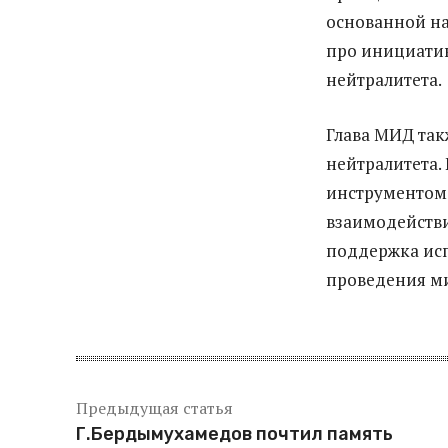
основанной н
про инициатив
нейтралитета.
Глава МИД та
нейтралитета.
инструментом
взаимодействи
поддержка исп
проведения ми
Предыдущая статья
Г.Бердымухамедов почтил память