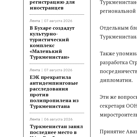
регистрацию для
Туркменистан
иностранцев
региональной 
Лента
07 августа 2026
Отдельным бл
В Бухаре создадут
культурно-
Туркменистана
туристический
комплекс
«Маленький
Также упомина
Туркменистан»
разработка Ст
посредничеств
Лента
07 августа 2026
ЕЭК прекратила
дипломатии.
антидемпинговые
расследования
против
Эти же вопро
полипропилена из
секретаря ООН
Туркменистана
миростроител
Лента
06 августа 2026
Туркменистан занял
Принятие Аваз
последнее место в