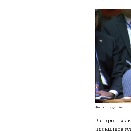
Фото: mfa.gov.tm
В открытых де
принципов Ус