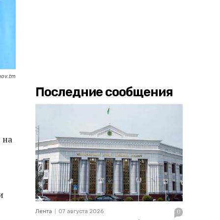
gov.tm
Последние сообщения
 на
и
Лента
07 августа 2026
0