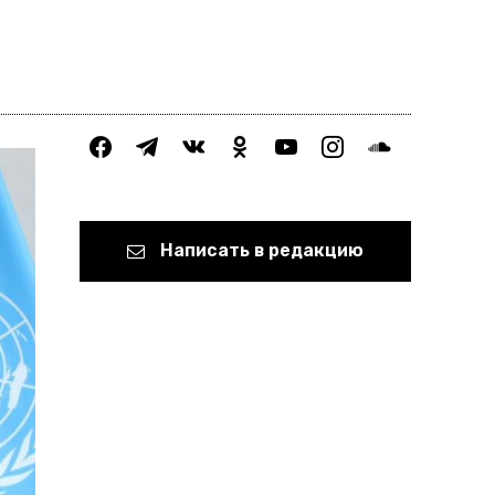
facebook
telegram
vkontakte
odnoklassniki
youtube
instagram
soundcloud
Написать в редакцию