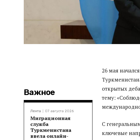
26 мая началс
Туркмениста
открытых деба
Важное
тему: «Соблюд
международно
Лента
07 августа 2026
Миграционная
С генеральны
служба
Туркменистана
ключевые напр
ввела онлайн-