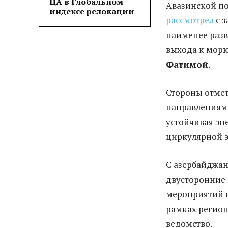
ЦА в Глобальном
Авазинской по
индексе релокации
рассмотрел
с з
наименее раз
выхода к мор
Фатимой
.
Стороны отмет
направлениям 
устойчивая эн
циркулярной 
С азербайджа
двусторонние
мероприятий в
рамках регио
ведомство.