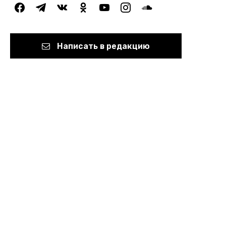
facebook
telegram
vkontakte
odnoklassniki
youtube
instagram
soundcloud
Написать в редакцию