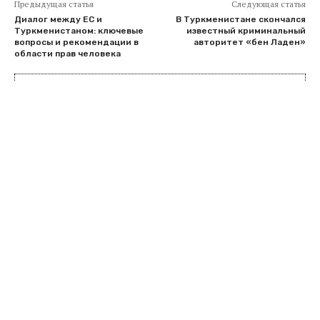
Предыдущая статья
Следующая статья
Диалог между ЕС и
В Туркменистане скончался
Туркменистаном: ключевые
известный криминальный
вопросы и рекомендации в
авторитет «бен Ладен»
области прав человека