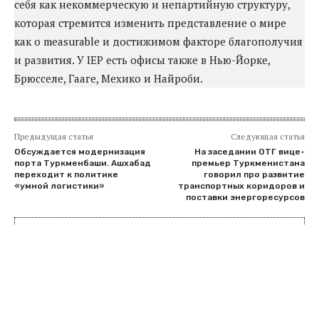
себя как некоммерческую и непартийную структуру,
которая стремится изменить представление о мире
как о measurable и достижимом факторе благополучия
и развития. У IEP есть офисы также в Нью-Йорке,
Брюсселе, Гааге, Мехико и Найроби.
Предыдущая статья
Следующая статья
Обсуждается модернизация
На заседании ОТГ вице-
порта Туркменбаши. Ашхабад
премьер Туркменистана
переходит к политике
говорил про развитие
«умной логистики»
транспортных коридоров и
поставки энергоресурсов