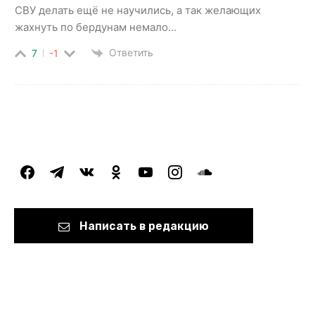
СВУ делать ещё не научились, а так желающих
жахнуть по бердунам немало…
Ответить
7
-1
facebook
telegram
vkontakte
odnoklassniki
youtube
instagram
soundcloud
Написать в редакцию