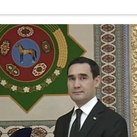
i
m
s
e
h
n
c
e