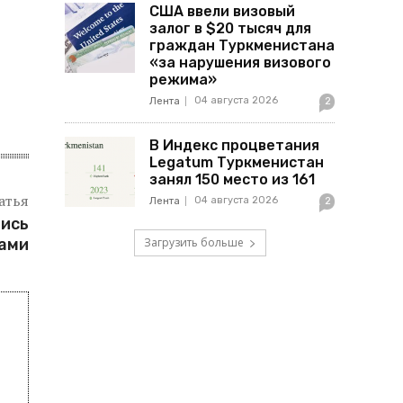
США ввели визовый
залог в $20 тысяч для
граждан Туркменистана
«за нарушения визового
режима»
04 августа 2026
Лента
2
В Индекс процветания
Legatum Туркменистан
занял 150 место из 161
атья
04 августа 2026
Лента
2
лись
Загрузить больше
ками