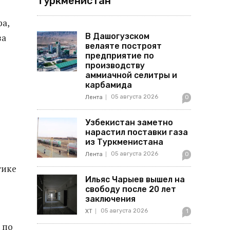
Туркменистан
а,
В Дашогузском
за
велаяте построят
предприятие по
производству
аммиачной селитры и
карбамида
05 августа 2026
Лента
0
Узбекистан заметно
нарастил поставки газа
из Туркменистана
05 августа 2026
Лента
0
тике
Ильяс Чарыев вышел на
свободу после 20 лет
заключения
05 августа 2026
ХТ
1
 по