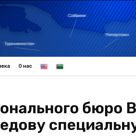
E
T
века
О нас
n
u
онального бюро 
g
r
едову специальн
l
k