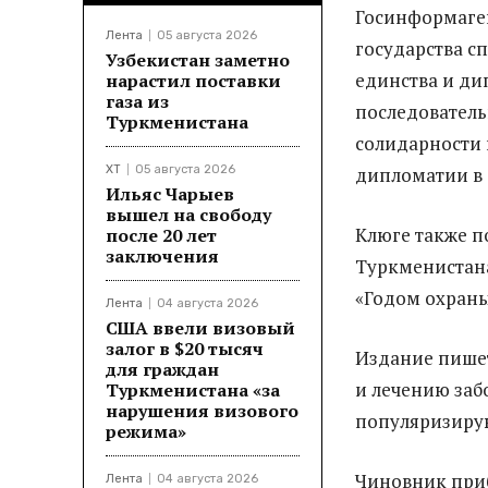
Госинформаге
Лента
05 августа 2026
государства с
Узбекистан заметно
единства и ди
нарастил поставки
газа из
последователь
Туркменистана
солидарности 
ХТ
05 августа 2026
дипломатии в 
Ильяс Чарыев
вышел на свободу
Клюге также п
после 20 лет
заключения
Туркменистана
«Годом охраны
Лента
04 августа 2026
США ввели визовый
залог в $20 тысяч
Издание пишет
для граждан
и лечению заб
Туркменистана «за
нарушения визового
популяризиру
режима»
Чиновник при
Лента
04 августа 2026