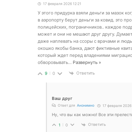
17 февраля 2026 12:21
У этого придурка взяли деньги за мазок ко
в аэропорту берут деньги за ковид. это пр
полицейских, пограничников.. каждое под
может и они не мешают друг другу. Думает
даже наплевать на ссоры с врачами и люд
окошко якобы банка, дают фиктивные квита
который ждет перед владениями миграцион
обворовывать
…
Развернуть »
Ответить
9
0
Ваш друг
Ответ для
Анонимно
17 февраля 2026
Ну, что вы как можно! Все эти прелес
Ответить
1
0