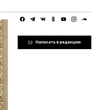
facebook
telegram
vkontakte
odnoklassniki
youtube
instagram
soundcloud
Написать в редакцию