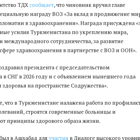
нтство ТДХ
сообщает
, что чиновник вручил главе
пециальную награду ВОЗ «За вклад в продвижение мир
пломатии в здравоохранении». Награда присуждена «
ные усилия Туркменистана по укреплению мира,
и международного сотрудничества, за развитие
сфере здравоохранения в партнерстве с ВОЗ и ООН».
оздравил президента с председательством
 в СНГ в 2026 году и с объявлением нынешнего года
 здоровья на пространстве Содружества».
, что в Туркменистане налажена работа по профилак
олеваний, строятся современные больницы и
ют принципы здорового образа жизни.
был в Ашхабад для
участия
в Диалоге высокого уровня