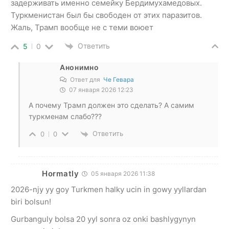
задерживать именно семейку Бердимухамедовых.
Туркменистан был бы свободен от этих паразитов.
Жаль, Трамп вообще не с теми воюет
Ответить
5
0
Анонимно
Ответ для
Че Гевара
07 января 2026 12:23
А почему Трамп должен это сделать? А самим
туркменам слабо???
Ответить
0
0
Hormatly
05 января 2026 11:38
2026-njy yy goy Turkmen halky ucin in gowy yyllardan
biri bolsun!
Gurbanguly bolsa 20 yyl sonra oz onki bashlygynyn