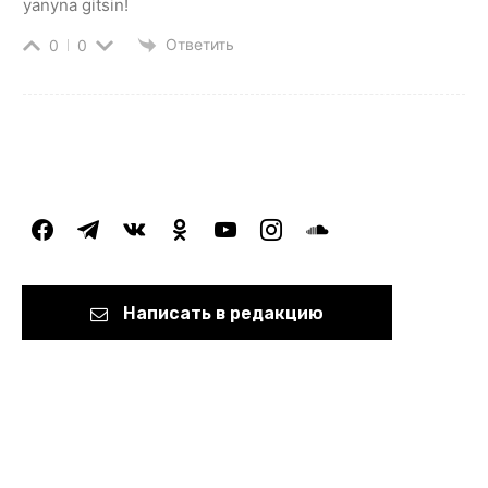
yanyna gitsin!
Ответить
0
0
facebook
telegram
vkontakte
odnoklassniki
youtube
instagram
soundcloud
Написать в редакцию