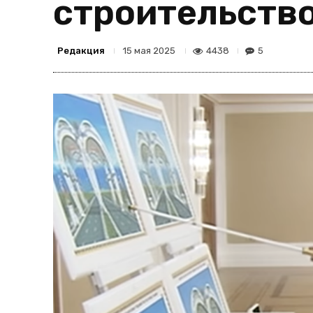
строительств
Редакция
4438
5
15 мая 2025