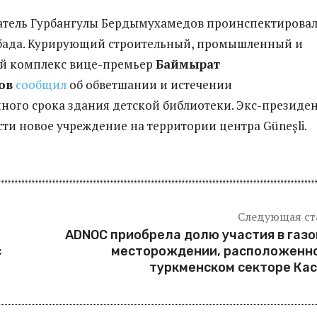
атель Гурбангулы Бердымухамедов проинспектирова
бада. Курирующий строительный, промышленный и
ий комплекс вице-премьер
Баймырат
ов
сообщил
об обветшании и истечении
ного срока здания детской библиотеки. Экс-президе
сти новое учреждение на территории центра Güneşli.
Следующая ст
ADNOC приобрела долю участия в газ
с
месторождении, расположенно
туркменском секторе Ка