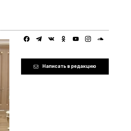
facebook
telegram
vkontakte
odnoklassniki
youtube
instagram
soundcloud
Написать в редакцию