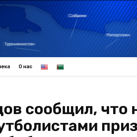
E
T
века
О нас
n
u
ов сообщил, что 
g
r
утболистами приз
l
k