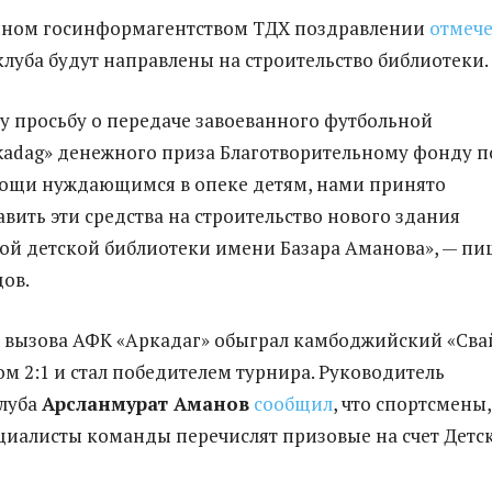
нном госинформагентством ТДХ поздравлении
отмеч
клуба будут направлены на строительство библиотеки.
у просьбу о передаче завоеванного футбольной
adag» денежного приза Благотворительному фонду п
ощи нуждающимся в опеке детям, нами принято
вить эти средства на строительство нового здания
ой детской библиотеки имени Базара Аманова», — пи
ов.
 вызова АФК «Аркадаг» обыграл камбоджийский «Сва
ом 2:1 и стал победителем турнира. Руководитель
клуба
Арсланмурат Аманов
сообщил
, что спортсмены,
циалисты команды перечислят призовые на счет Детс