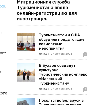
Миграционная служба
ено
,
Туркменистана ввела
онлайн-регистрацию для
иностранцев
о
Туркменистан и США
обсудили предстоящие
совместные
мероприятия
шет
07 августа 2026
Лента
0
В Бухаре создадут
культурно-
й
туристический комплекс
«Маленький
Туркменистан»
07 августа 2026
Лента
3
кого
Посольство Беларуси в
Туркменистане ввело