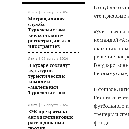
В опубликова
Лента
07 августа 2026
что призовые 
Миграционная
служба
Туркменистана
«Учитывая ваш
ввела онлайн-
командой «Ark
регистрацию для
иностранцев
оказанию пом
решение напра
Лента
07 августа 2026
Государственн
В Бухаре создадут
культурно-
Бердымухамед
туристический
комплекс
«Маленький
В финале Лиги
Туркменистан»
Риенг» со счет
футбольного 
Лента
07 августа 2026
ЕЭК прекратила
тренеры и спе
антидемпинговые
расследования
фонда.
против