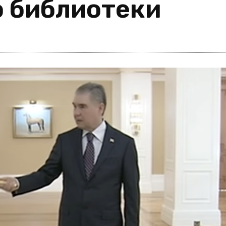
о библиотеки
i
m
s
e
h
n
c
e