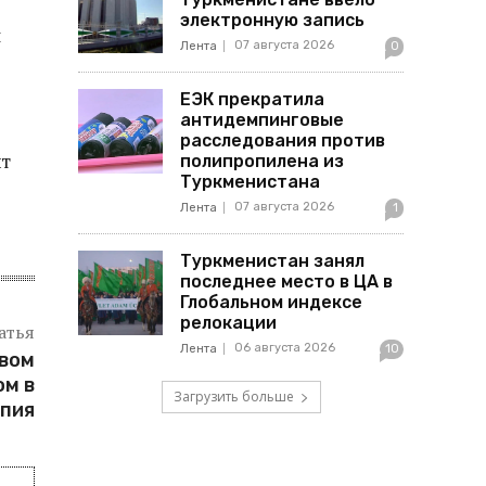
электронную запись
л
07 августа 2026
Лента
0
ЕЭК прекратила
антидемпинговые
расследования против
нт
полипропилена из
Туркменистана
07 августа 2026
Лента
1
Туркменистан занял
последнее место в ЦА в
Глобальном индексе
релокации
атья
06 августа 2026
Лента
10
овом
м в
Загрузить больше
спия