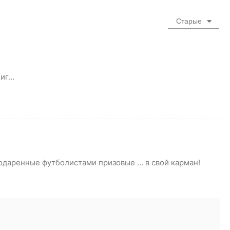
Старые
ниг…
одаренные футболистами призовые … в свой карман!