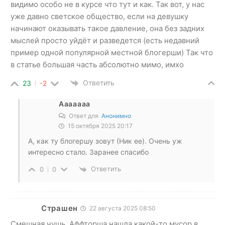
видимо особо не в курсе что тут и как. Так вот, у нас
уже давно светское общество, если на девушку
начинают оказывать такое давление, она без задних
мыслей просто уйдёт и разведется (есть недавний
пример одной популярной местной блогерши) Так что
в статье большая часть абсолютно мимо, имхо
Ответить
23
-2
Ааааааа
Ответ для
Анонимно
15 октября 2025 20:17
А, как ту блогершу зовут (Ник ее). Очень уж
интересно стало. Заранее спасибо
Ответить
0
0
Страшен
22 августа 2025 08:50
Смешная чушь. Аффторша нашла какой-то мусор в