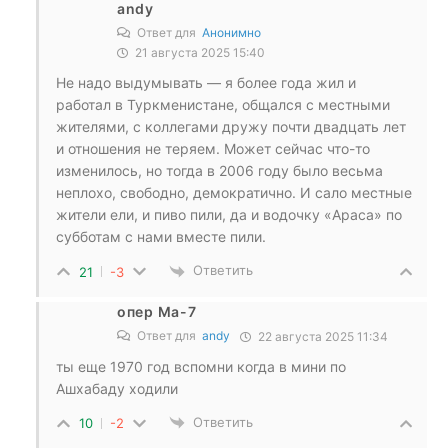
andy
Ответ для
Анонимно
21 августа 2025 15:40
Не надо выдумывать — я более года жил и
работал в Туркменистане, общался с местными
жителями, с коллегами дружу почти двадцать лет
и отношения не теряем. Может сейчас что-то
изменилось, но тогда в 2006 году было весьма
неплохо, свободно, демократично. И сало местные
жители ели, и пиво пили, да и водочку «Араса» по
субботам с нами вместе пили.
Ответить
21
-3
опер Ма-7
Ответ для
andy
22 августа 2025 11:34
ты еще 1970 год вспомни когда в мини по
Ашхабаду ходили
Ответить
10
-2