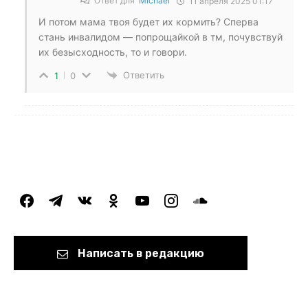
Ответ для
Michael
11 апреля 2025 01:17
И потом мама твоя будет их кормить? Сперва
стань инвалидом — попрощайкой в тм, почувствуй
их безысходность, то и говори.
Ответить
1
0
facebook
telegram
vkontakte
odnoklassniki
youtube
instagram
soundcloud
Написать в редакцию