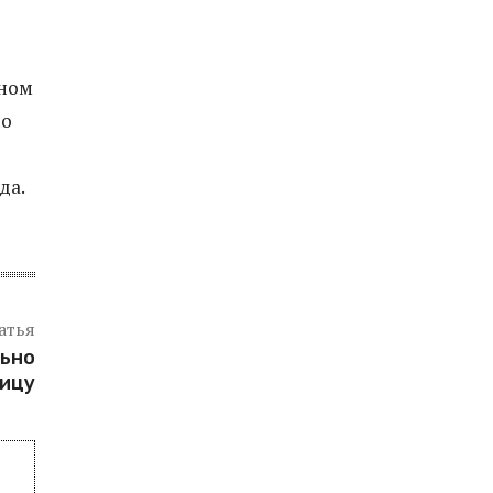
ьном
по
да.
атья
льно
ицу