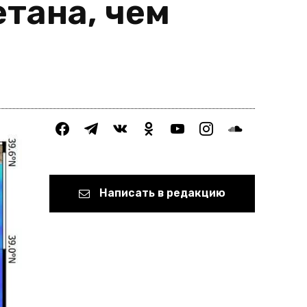
тана, чем
facebook
telegram
vkontakte
odnoklassniki
youtube
instagram
soundcloud
Написать в редакцию