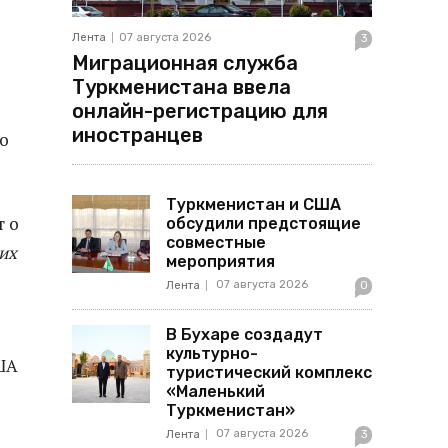
Лента
07 августа 2026
3
Миграционная служба
Туркменистана ввела
онлайн-регистрацию для
иностранцев
о
Туркменистан и США
т о
обсудили предстоящие
совместные
их
мероприятия
07 августа 2026
Лента
0
В Бухаре создадут
культурно-
ША
туристический комплекс
«Маленький
Туркменистан»
07 августа 2026
Лента
3