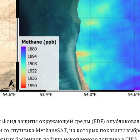
 Фонд защиты окружающей среды (EDF) опубликовал
 со спутника MethaneSAT, на которых показаны выб
овных бассейнов добычи ископаемого топлива в США,