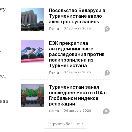
ему
Посольство Беларуси в
Туркменистане ввело
электронную запись
07 августа 2026
Лента
0
ЕЭК прекратила
антидемпинговые
-
расследования против
полипропилена из
Туркменистана
07 августа 2026
Лента
1
ует
Туркменистан занял
последнее место в ЦА в
Глобальном индексе
 или
релокации
06 августа 2026
Лента
10
Загрузить больше