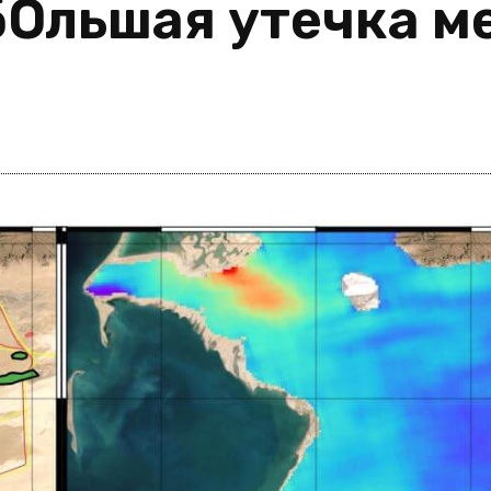
Ольшая утечка ме
i
m
s
e
h
n
c
e