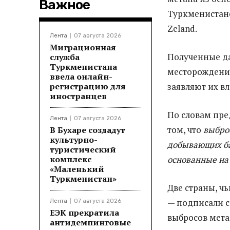
Важное
Туркменистане
Zeland.
Лента
07 августа 2026
Миграционная
Полученные да
служба
Туркменистана
месторождения
ввела онлайн-
регистрацию для
заявляют их в
иностранцев
По словам пре
Лента
07 августа 2026
том, что
выбро
В Бухаре создадут
культурно-
добывающих ба
туристический
комплекс
основанные на 
«Маленький
Туркменистан»
Две страны, ч
— подписали с
Лента
07 августа 2026
ЕЭК прекратила
выбросов мета
антидемпинговые