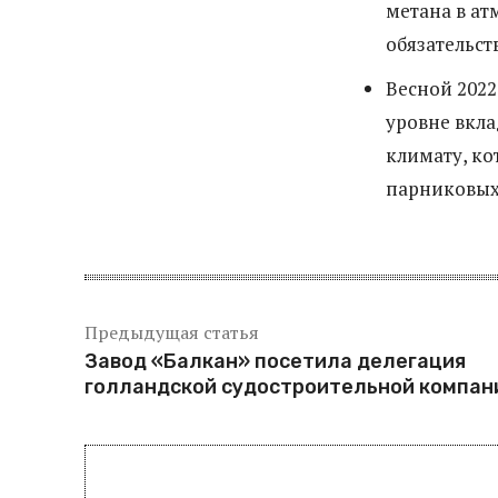
метана в ат
обязательст
Весной 202
уровне вкл
климату, к
парниковых 
Предыдущая статья
Завод «Балкан» посетила делегация
голландской судостроительной компан