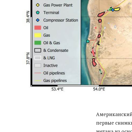
Американский
первые снимки
метана из осн