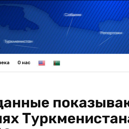
E
T
века
О нас
n
u
анные показываю
g
r
ях Туркменистан
l
k