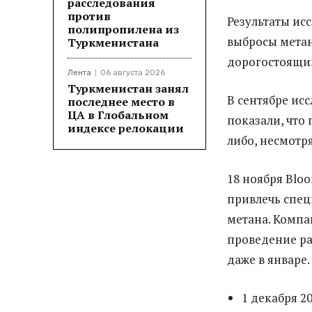
расследования
против
Результаты ис
полипропилена из
выбросы метан
Туркменистана
дорогостоящи
Лента
06 августа 2026
Туркменистан занял
В сентябре ис
последнее место в
ЦА в Глобальном
показали, что 
индексе релокации
либо, несмотр
18 ноября Blo
привлечь спец
метана. Компа
проведение ра
даже в январе.
1 декабря 2