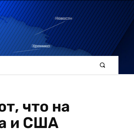
т, что на
а и США