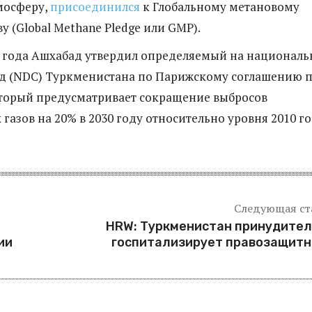
мосферу,
присоединился
к Глобальному метановому
ву (Global Methane Pledge или GMP).
2 года Ашхабад утвердил определяемый на национал
ад (NDC) Туркменистана по Парижскому соглашению 
оторый предусматривает сокращение выбросов
газов на 20% в 2030 году относительно уровня 2010 го
Следующая ст
HRW: Туркменистан принудите
ии
госпитализирует правозащитн