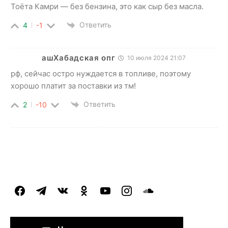
Тоёта Камри — без бензина, это как сыр без масла.
Ответить
4
-1
ашХабадская опг
10 июля 2024 21:07
рф, сейчас остро нуждается в топливе, поэтому
хорошо платит за поставки из тм!
Ответить
2
-10
facebook
telegram
vkontakte
odnoklassniki
youtube
instagram
soundcloud