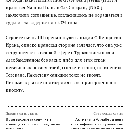
же года пакистанская Inter-State Gas Systems (ISGS) и
иранская National Iranian Gas Company (NIGC)
заключили соглашение, согласившись не обращаться в
суды из-за задержек до 2024 года.
Строительству ИП препятствуют санкции США против
Ирана, однако иранская сторона заявляет, что она уже
сотрудничает в газовой сфере с Туркменистаном и
Азербайджаном без каких-либо для этих стран
негативных последствий; соответственно, по мнению
Тегерана, Пакистану санкции тоже не грозят.
Исламабад также подтвердил свою приверженность
проекту.
Предыдущая статья
Следующая статья
Иран закрыл сухопутные
Активиста Аллабердыева
границы со всеми соседними
оштрафовали за «унижение
странами
достоинства должностного