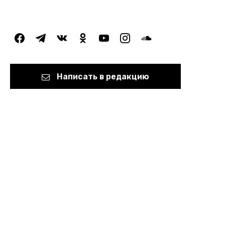
facebook
telegram
vkontakte
odnoklassniki
youtube
instagram
soundcloud
Написать в редакцию