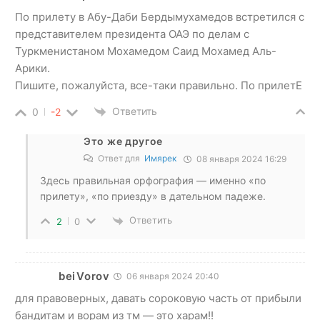
По прилету в Абу-Даби Бердымухамедов встретился с
представителем президента ОАЭ по делам с
Туркменистаном Мохамедом Саид Мохамед Аль-
Арики.
Пишите, пожалуйста, все-таки правильно. По прилетЕ
Ответить
0
-2
Это же другое
Ответ для
Имярек
08 января 2024 16:29
Здесь правильная орфография — именно «по
прилету», «по приезду» в дательном падеже.
Ответить
2
0
beiVorov
06 января 2024 20:40
для правоверных, давать сороковую часть от прибыли
бандитам и ворам из тм — это харам!!