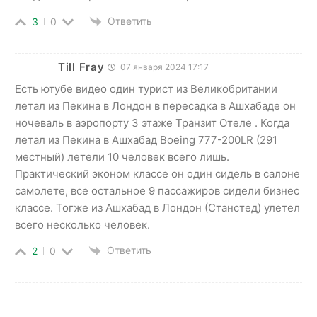
Ответить
3
0
Till Fray
07 января 2024 17:17
Есть ютубе видео один турист из Великобритании
летал из Пекина в Лондон в пересадка в Ашхабаде он
ночеваль в аэропорту 3 этаже Транзит Отеле . Когда
летал из Пекина в Ашхабад Boeing 777-200LR (291
местный) летели 10 человек всего лишь.
Практический эконом классе он один сидель в салоне
самолете, все остальное 9 пассажиров сидели бизнес
классе. Тогже из Ашхабад в Лондон (Станстед) улетел
всего несколько человек.
Ответить
2
0