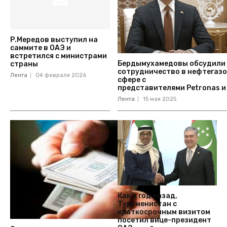
Р.Мередов выступил на
саммите в ОАЭ и
встретился с министрами
Бердымухамедовы обсудили
страны
сотрудничество в нефтегаз
Лента
04 февраля 2026
сфере с
представителями Petronas 
Лента
15 мая 2025
Как и год назад,
Туркменистан с
краткосрочным визитом
посетил вице-президент