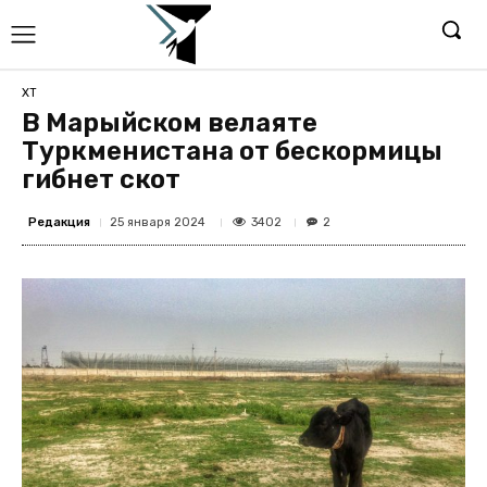
ХТ
В Марыйском велаяте
Туркменистана от бескормицы
гибнет скот
Редакция
3402
25 января 2024
2