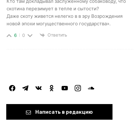
Кто там докладывал заслуженному собаководу, что
скотина перезимует в тепле и сытости?
Даже скоту живется нелегко в в эру Возрождения
новой эпохи могущественного государства».
Ответить
6
0
facebook
telegram
vkontakte
odnoklassniki
youtube
instagram
soundcloud
Написать в редакцию