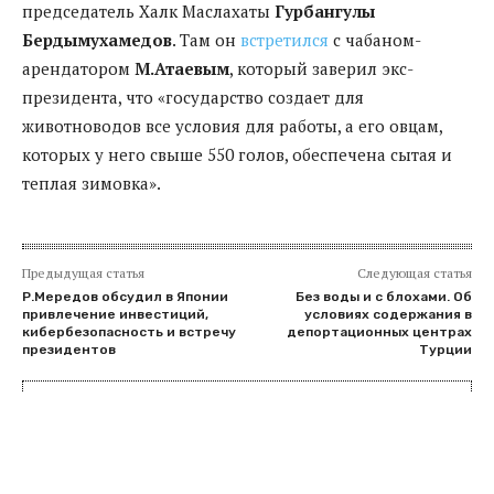
председатель Халк Маслахаты
Гурбангулы
Бердымухамедов
. Там он
встретился
с чабаном-
арендатором
М.Атаевым
, который заверил экс-
президента, что «государство создает для
животноводов все условия для работы, а его овцам,
которых у него свыше 550 голов, обеспечена сытая и
теплая зимовка».
Предыдущая статья
Следующая статья
Р.Мередов обсудил в Японии
Без воды и с блохами. Об
привлечение инвестиций,
условиях содержания в
кибербезопасность и встречу
депортационных центрах
президентов
Турции