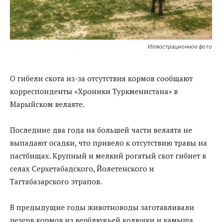
Иллюстрационное фото
О гибели скота из-за отсутствия кормов сообщают
корреспонденты «Хроники Туркменистана» в
Марыйском велаяте.
Последние два года на большей части велаята не
выпадают осадки, что привело к отсутствию травы на
пастбищах. Крупный и мелкий рогатый скот гибнет в
селах Серхетабадского, Йолетенского и
Тагтабазарского этрапов.
В предыдущие годы животноводы заготавливали
резерв кормов из верблюжьей колючки и камыша,