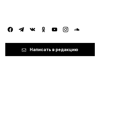
facebook
telegram
vkontakte
odnoklassniki
youtube
instagram
soundcloud
Написать в редакцию