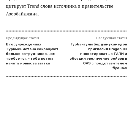
цитирует Trend слова источника в правительстве
Азербайджана.
Предыдущая статья
Следующая статья
В госучреждениях
Гурбангулы Бердымухамедов
Туркменистана сокращают
пригласил Dragon Oil
больше сотрудников, чем
инвестировать в ТАПИ и
требуется, чтобы потом
обсудил увеличение рейсов в
нанять новых за взятки
ОАЭ с представителем
flydubai