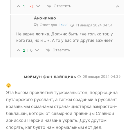
Ответить
1
-2
Анонимно
Ответ для
Lakki
11 января 2024 04:54
Не верна логика. Должно быть «не только тот, у
кого газ, но и .. «. А то у вас эти другие важнее?
Ответить
2
0
меймун фон лайпцихь
09 января 2024 04:39
Эта Богом проклетый туркоманыстон, подбрющина
путлерского русслант, а тагжы созданый в русслант
крававымы османамы страна-щистёрка азырастон-
баклашан, которы от севырной правинцы Славной
арийской Персии назване укралъ. Друк другом
спорять, каг будто нам нормалыным ест дел.