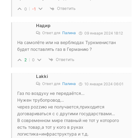
Ответить
0
-1
Надир
Ответ для
Палина
09 января 2024 18:12
На самолёте или на верблюдах Туркменистан
будет поставлять газ в Германию ?
Ответить
2
0
Lakki
Ответ для
Палина
10 января 2024 06:01
Газ по воздуху не передаётся…
Нужен трубопровод…
через роzzию не получается,приходится
договариваться с с другими государствами…
В современном мире главный не тот у которого
есть товар,а тот у кого в руках
логистика+инфраструктура и т.д.