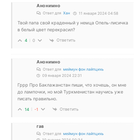
Анонимно
Ответ для
Хан
11 января 2024 04:58
Твой папа свой краденный у немца Опель-лисичка
в белый цвет перекрасил?
Ответить
4
0
Анонимно
Ответ для
меймун фон лайпцихь
09 января 2024 22:31
Гррр Про Баклажанстан пиши, что хочешь, он мне
до лампочки, но мой Туркменистан научись уже
писать правильно.
Ответить
14
-1
гав
Ответ для
меймун фон лайпцихь
10 января 2024 00:34