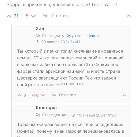
Ррррр, шариковляр, доганынъ с::к::м! Тяфф, гафф!
Ответить
31
-8
Хан
Ответ для
меймун фон лайпцихь
09 января 2024 14:41
Ты который в печки топил кизяками не нравиться
османы?Ты же сам тюрок османский,ты ходящий
в калошах забыл свое прошлое?Это Скаких пор
фарсы стали арийской нацией?Ты и есть страна
шестерка зависящий от России.Так что закрой
свой рот а то воняет.*** *** ***
Ответить
3
-18
Коловрат
Ответ для
Хан
10 января 2024 19:36
Трахнама-образование, не все твои соседи дикие.
Почитай, почему и как Персия переименовалась в