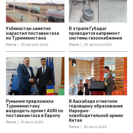
Узбекистан заметно
В этрапе Губадаг
нарастил поставки газа
проводится капремонт
из Туркменистана
системы газоснабжения
Лента
05 августа 2026
Лента
04 августа 2026
Румыния предложила
В Ашхабаде отметили
Туркменистану
годовщину образования
возродить проект AGRI по
Народно-
поставкам газа в Европу
освободительной армии
Китая
Лента
31 июля 2026
Лента
30 июля 2026