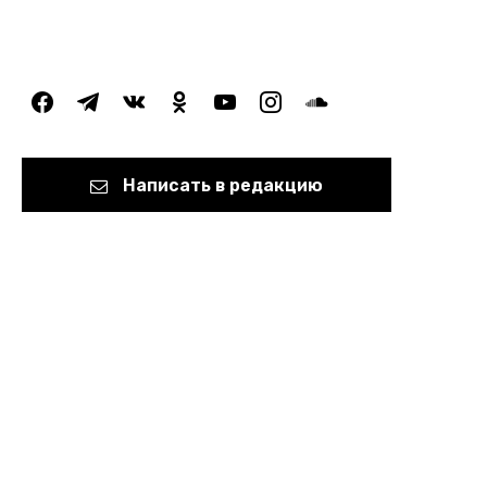
facebook
telegram
vkontakte
odnoklassniki
youtube
instagram
soundcloud
Написать в редакцию