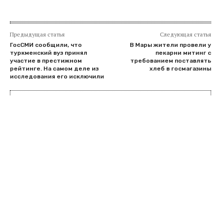
Предыдущая статья
Следующая статья
ГосСМИ сообщили, что
В Мары жители провели у
туркменский вуз принял
пекарни митинг с
участие в престижном
требованием поставлять
рейтинге. На самом деле из
хлеб в госмагазины
исследования его исключили