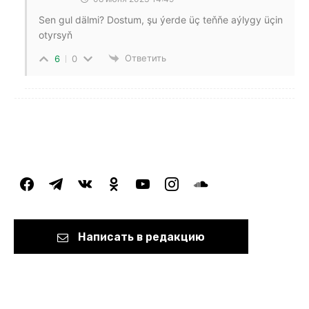
Sen gul dälmi? Dostum, şu ýerde üç teňňe aýlygy üçin
otyrsyň
Ответить
6
0
facebook
telegram
vkontakte
odnoklassniki
youtube
instagram
soundcloud
Написать в редакцию