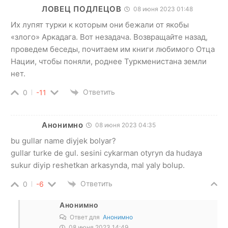
ЛОВЕЦ ПОДЛЕЦОВ
08 июня 2023 01:48
Их лупят турки к которым они бежали от якобы
«злого» Аркадага. Вот незадача. Возвращайте назад,
проведем беседы, почитаем им книги любимого Отца
Нации, чтобы поняли, роднее Туркменистана земли
нет.
Ответить
0
-11
Анонимно
08 июня 2023 04:35
bu gullar name diyjek bolyar?
gullar turke de gul. sesini cykarman otyryn da hudaya
sukur diyip reshetkan arkasynda, mal yaly bolup.
Ответить
0
-6
Анонимно
Ответ для
Анонимно
08 июня 2023 14:49