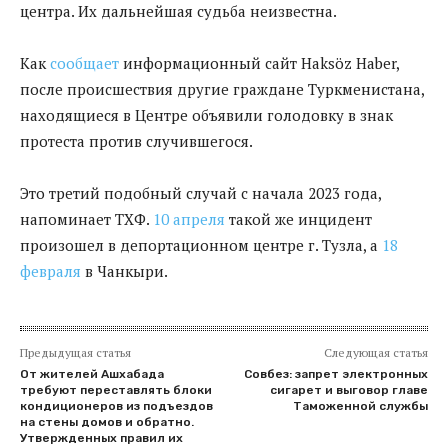
центра. Их дальнейшая судьба неизвестна.
Как
сообщает
информационный сайт Haksöz Haber,
после происшествия другие граждане Туркменистана,
находящиеся в Центре объявили голодовку в знак
протеста против случившегося.
Это третий подобный случай с начала 2023 года,
напоминает ТХФ.
10 апреля
такой же инцидент
произошел в депортационном центре г. Тузла, а
18
февраля
в Чанкыри.
Предыдущая статья
Следующая статья
От жителей Ашхабада
Совбез: запрет электронных
требуют переставлять блоки
сигарет и выговор главе
кондиционеров из подъездов
Таможенной службы
на стены домов и обратно.
Утвержденных правил их