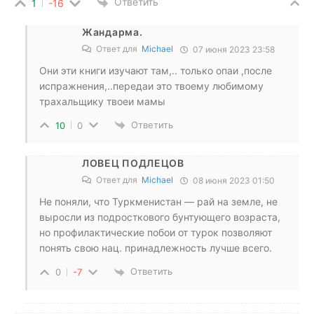
Ответить
1
-16
Жандарма.
Ответ для
Michael
07 июня 2023 23:58
Они эти книги изучают там,.. только опаи ,после
испражнения,..передаи это твоему любимому
трахальщику твоеи мамы
Ответить
10
0
ЛОВЕЦ ПОДЛЕЦОВ
Ответ для
Michael
08 июня 2023 01:50
Не поняли, что Туркменистан — рай на земле, не
выросли из подросткового бунтующего возраста,
но профилактические побои от турок позволяют
понять свою нац. принадлежность лучше всего.
Ответить
0
-7