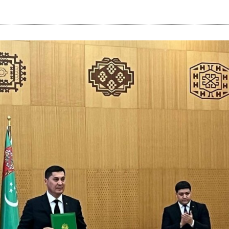
i
m
s
e
h
n
c
e