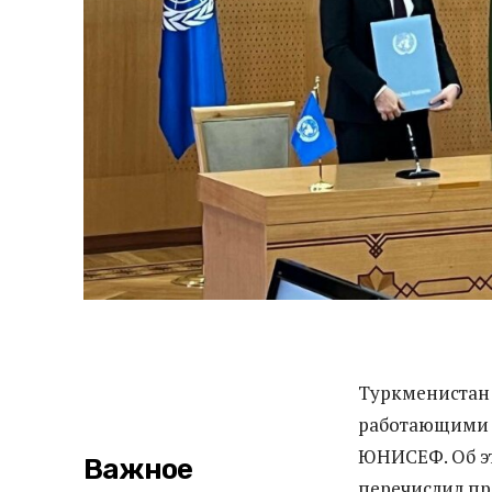
Туркменистан 
работающими 
ЮНИСЕФ.
Об э
Важное
перечислил пр