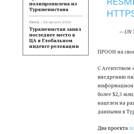
RESM
полипропилена из
Туркменистана
HTTPS
Лента
06 августа 2026
Туркменистан занял
— UN 
последнее место в
ЦА в Глобальном
индексе релокации
ПРООН на свое
С Агентством
внедрению пи
информационн
более $2,5 мл
нацелен на ра
данными в Ту
Два проекта
п