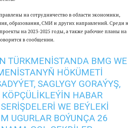
правлены на сотрудничество
в области экономики,
ия, образования,
СМИ и других направлений.
Среди 
проекты на 2023-2025 годы, а также рабочие планы на
 говорится в сообщении.
ÜN TÜRKMENISTANDA BMG WE
MENISTANYŇ HÖKÜMETI
ADYÝET, SAGLYGY GORAÝYŞ,
, KÖPÇÜLIKLEÝIN HABAR
 SERIŞDELERI WE BEÝLEKI
M UGURLAR BOÝUNÇA 26