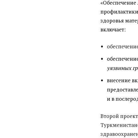
«Обеспечение
профилактики
здоровья мате
включает:
обеспечение
обеспечение
уязвимых гр
внесение в
предоставле
и в послеро
Второй проект
Туркменистане
здравоохране