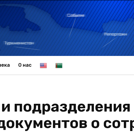
E
T
века
О нас
n
u
 и подразделения
g
r
документов о со
l
k