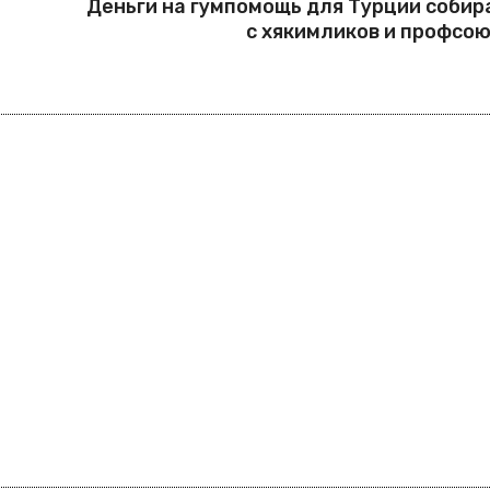
Деньги на гумпомощь для Турции соби
с хякимликов и профсо