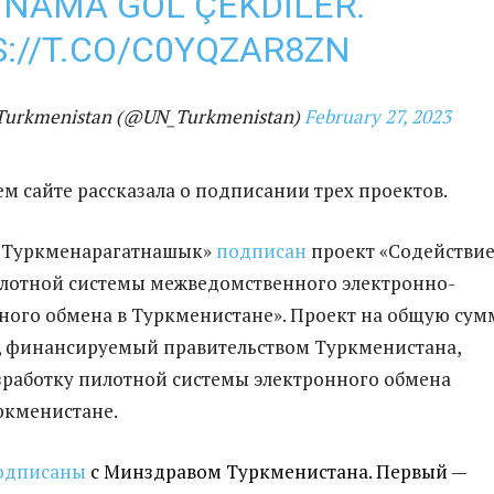
INAMA GOL ÇEKDILER.
://T.CO/C0YQZAR8ZN
Turkmenistan (@UN_Turkmenistan)
February 27, 2023
м сайте рассказала о подписании трех проектов.
 «Туркменарагатнашык»
подписан
проект «Содействи
лотной системы межведомственного электронно-
ого обмена в Туркменистане». Проект на общую сум
н, финансируемый правительством Туркменистана,
зработку пилотной системы электронного обмена
ркменистане.
одписаны
с Минздравом Туркменистана. Первый —