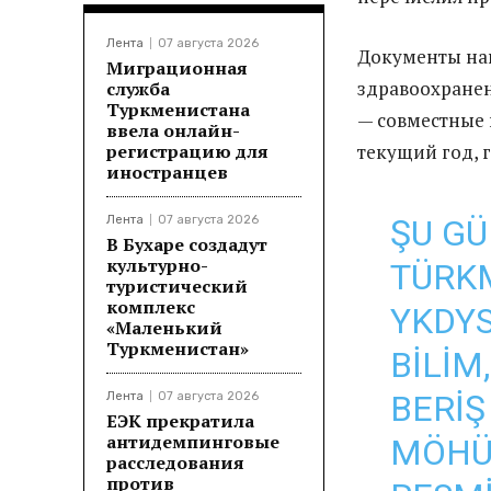
Лента
07 августа 2026
Документы на
Миграционная
здравоохранен
служба
Туркменистана
— совместные 
ввела онлайн-
регистрацию для
текущий год
,
иностранцев
Лента
07 августа 2026
ŞU G
В Бухаре создадут
культурно-
TÜRK
туристический
комплекс
YKDYS
«Маленький
Туркменистан»
BILIM
BERIŞ
Лента
07 августа 2026
ЕЭК прекратила
антидемпинговые
MÖHÜ
расследования
против