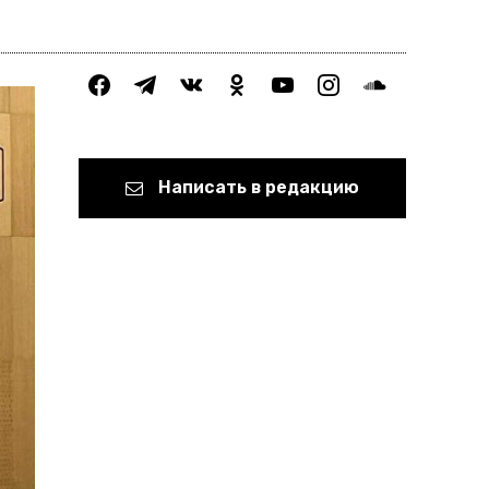
facebook
telegram
vkontakte
odnoklassniki
youtube
instagram
soundcloud
Написать в редакцию