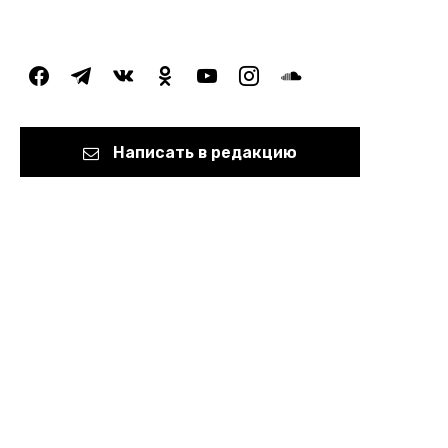
facebook
telegram
vkontakte
odnoklassniki
youtube
instagram
soundcloud
Написать в редакцию