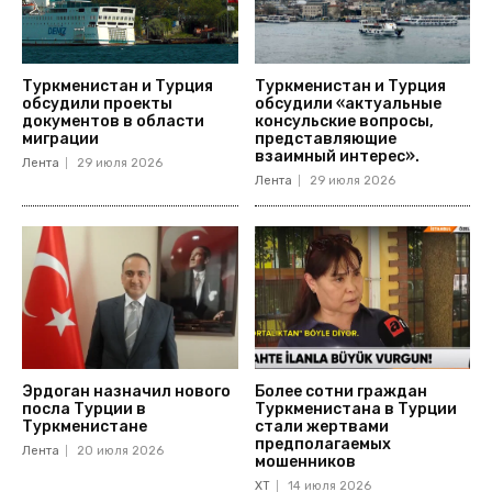
Туркменистан и Турция
Туркменистан и Турция
обсудили проекты
обсудили «актуальные
документов в области
консульские вопросы,
миграции
представляющие
взаимный интерес».
Лента
29 июля 2026
Лента
29 июля 2026
Эрдоган назначил нового
Более сотни граждан
посла Турции в
Туркменистана в Турции
Туркменистане
стали жертвами
предполагаемых
Лента
20 июля 2026
мошенников
ХТ
14 июля 2026