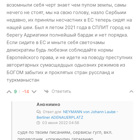
возомныли себя черт знает чем пупом землы, самы
нечего не стоят, мы на свою голову, назло Сербыии
недавно, их принялы несчастних в ЕС теперь сидят на
нащей шеи. Был я летом 2021 года в СПЛИТ город на
берегу Адриатики полнейшый бардак и нет порядка.
Если сидите в ЕС и мныте себя светочамы
демократиы будь любезни соблюдайте нормы
Европейского права, и не идете на поводу преступних
авторитарных сумасщедщых одыозних режимов из
БОГОМ забытих и проклятых стран руссланд и
туркманыстан
Ответить
9
-14
Анонимно
Ответ для
NEYMANN von Johann Laube -
Berliner ADENAUERPLATZ
03 июня 2022 04:56
судя по твоим писаниям, сервисы гугл, вкл.
переводчик, «покинули» германию.