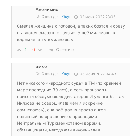
Анонимно
Ответ для
Юсуп
02 июня 2022 23:05
Смелая женщина с головой, а таких боятся и сразу
пытаются смазать с грязью. У неё миллионы в
кармане, а ты выживаешь
Ответить
2
-1
имхо
Ответ для
Юсуп
03 июня 2022 04:43
Нет никакого «народного суда» в ТМ (по крайней
мере последние 30 лет), а есть произвол и
прихоти обезумевших диктаторов.И уж что-бы там
Ниязова не совершила(в чём я искренне
сомневаюсь), она всё-равно просто ангел
невинный по сравнению с правящими
Нейтральным Туркменистаном ворами,
обманщиками, негодяями виновными в