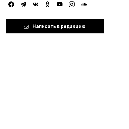
facebook
telegram
vkontakte
odnoklassniki
youtube
instagram
soundcloud
Написать в редакцию