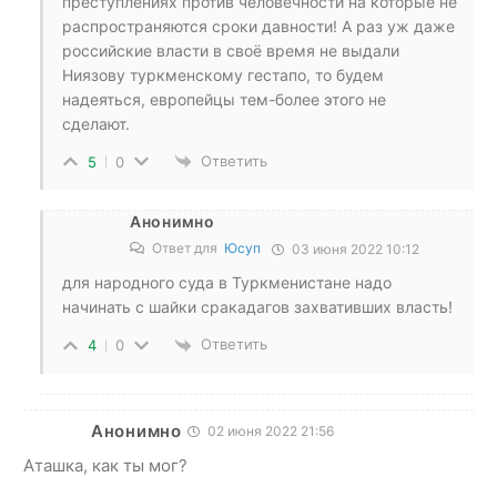
преступлениях против человечности на которые не
распространяются сроки давности! А раз уж даже
российские власти в своё время не выдали
Ниязову туркменскому гестапо, то будем
надеяться, европейцы тем-более этого не
сделают.
Ответить
5
0
Анонимно
Ответ для
Юсуп
03 июня 2022 10:12
для народного суда в Туркменистане надо
начинать с шайки сракадагов захвативших власть!
Ответить
4
0
Анонимно
02 июня 2022 21:56
Аташка, как ты мог?