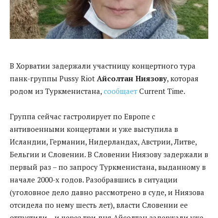
В Хорватии задержали участницу концертного тура
панк-группы Pussy Riot
Айсолтан Ниязову
, которая
родом из Туркменистана,
сообщает
Current Time.
Группа сейчас гастролирует по Европе с
антивоенными концертами и уже выступила в
Исландии, Германии, Нидерландах, Австрии, Литве,
Бельгии и Словении. В Словении Ниязову задержали в
первый раз – по запросу Туркменистана, выданному в
начале 2000-х годов. Разобравшись в ситуации
(уголовное дело давно рассмотрено в суде, и Ниязова
отсидела по нему шесть лет), власти Словении ее
отпустили – и через три дня Айсолтан задержали уже