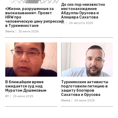
До сих пор неизвестно
местонахождение
«Жизни, разрушенные за
Абдуллы Орусова и
высказывания». Проект
Алишера Сахатова
HRW про
человеческую цену репрессий
ХТ
05 августа 2025
в Туркменистане
Лента
25 июня 2026
В ближайшее время
Туркменские активисты
ожидается суд над
подготовили петицию в
Муратом Душемовым
защиту блогеров
Сахатова и Орусова
ХТ
25 июня 2025
Лента
24 июня 2025