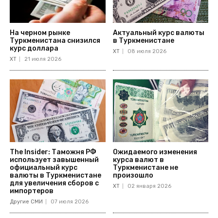
На черном рынке
Актуальный курс валюты
Туркменистана снизился
в Туркменистане
курс доллара
ХТ
08 июля 2026
ХТ
21 июля 2026
The Insider: Таможня РФ
Ожидаемого изменения
использует завышенный
курса валют в
официальный курс
Туркменистане не
валюты в Туркменистане
произошло
для увеличения сборов с
ХТ
02 января 2026
импортеров
Другие СМИ
07 июля 2026