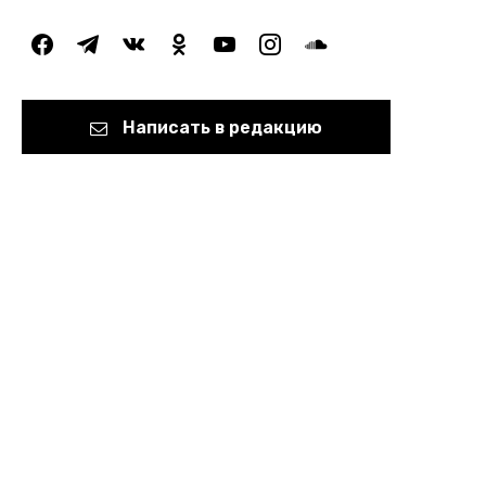
facebook
telegram
vkontakte
odnoklassniki
youtube
instagram
soundcloud
Написать в редакцию