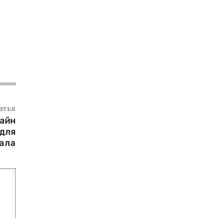
атья
айн
 для
хала