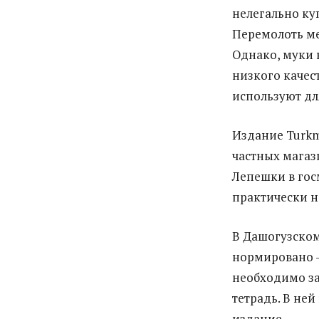
нелегально ку
Перемолоть ме
Однако, муки 
низкого качес
используют для
Издание Turkm
частных магаз
Лепешки в госм
практически н
В Дашогузском
нормировано —
необходимо за
тетрадь. В ней
издание.