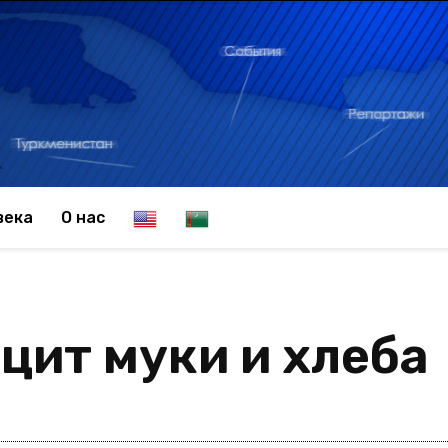
E
T
века
О нас
n
u
цит муки и хлеба
g
r
l
k