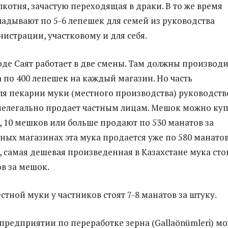
лкотня, зачастую переходящая в драки. В то же время
адывают по 5-6 лепешек для семей из руководства
истрации, участковому и для себя.
оде Саят работает в две смены. Там должны производ
а по 400 лепешек на каждый магазин. Но часть
я пекарни муки (местного производства) руководств
елегально продает частным лицам. Мешок можно ку
в, 10 мешков или больше продают по 530 манатов за
ных магазинах эта мука продается уже по 580 манатов
, самая дешевая произведенная в Казахстане мука сто
ов за мешок.
тной муки у частников стоят 7-8 манатов за штуку.
предприятии по переработке зерна (Gallaönümleri) м