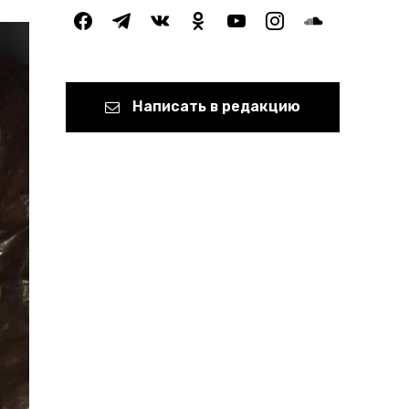
facebook
telegram
vkontakte
odnoklassniki
youtube
instagram
soundcloud
Написать в редакцию