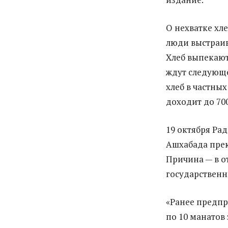
О нехватке хл
люди выстраив
Хлеб выпекают 
ждут следующе
хлеб в частны
доходит до 70
19 октября Ра
Ашхабада прек
Причина — в о
государственн
«Ранее предпр
по 10 манатов