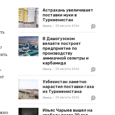
Астрахань увеличивает
поставки муки в
Туркменистан
05 августа 2026
Лента
3
ить
В Дашогузском
велаяте построят
о
предприятие по
производству
пить
аммиачной селитры и
карбамида
.
05 августа 2026
Лента
0
ит
Узбекистан заметно
нарастил поставки газа
из Туркменистана
05 августа 2026
Лента
2
Ильяс Чарыев вышел на
ожно