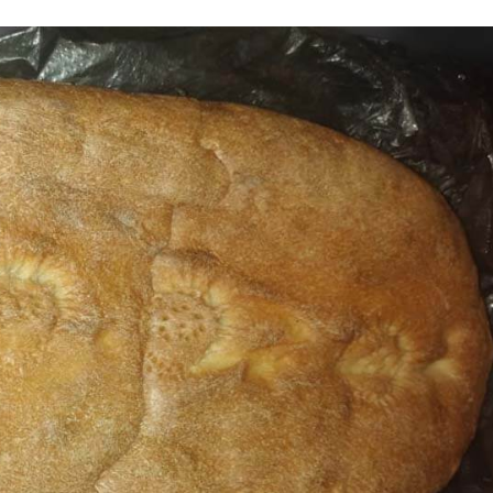
i
m
s
e
h
n
c
e