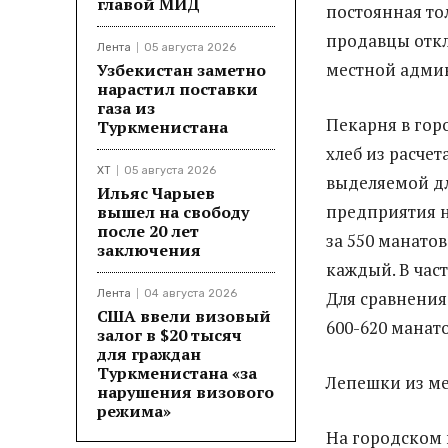
главой МИД
постоянная то
продавцы откл
Лента
05 августа 2026
местной админ
Узбекистан заметно
нарастил поставки
газа из
Пекарня в гор
Туркменистана
хлеб из расчет
ХТ
05 августа 2026
выделяемой дл
Ильяс Чарыев
предприятия н
вышел на свободу
после 20 лет
за 550 манато
заключения
каждый. В част
Лента
04 августа 2026
Для сравнения
США ввели визовый
600-620 манат
залог в $20 тысяч
для граждан
Туркменистана «за
Лепешки из мес
нарушения визового
режима»
На городском 