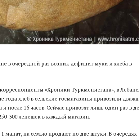
не в очередной раз возник дефицит муки и хлеба в
корреспонденты «Хроники Туркменистана», в Лебап
але года хлеб в сельские госмагазины привозили дважд
ра и после 16 часов. Сейчас привозят лишь один раз в д
 250-300 лепешек в каждый магазин.
 1 манат, на семью продают по две штуки. В очередях