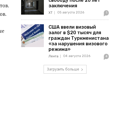
свободу после 20 лет
тов.
заключения
05 августа 2026
ов.
ХТ
1
США ввели визовый
ые
залог в $20 тысяч для
граждан Туркменистана
«за нарушения визового
режима»
04 августа 2026
Лента
4
Загрузить больше