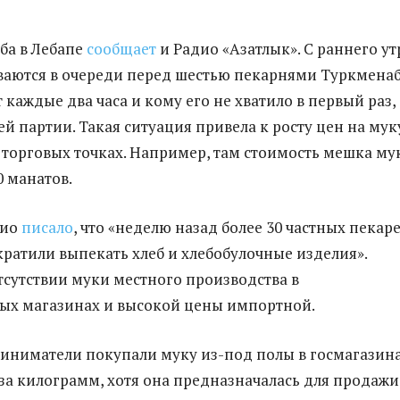
еба в Лебапе
сообщает
и Радио «Азатлык». С раннего ут
аются в очереди перед шестью пекарнями Туркменаб
каждые два часа и кому его не хватило в первый раз,
й партии. Такая ситуация привела к росту цен на мук
х торговых точках. Например, там стоимость мешка му
0 манатов.
дио
писало
, что «неделю назад более 30 частных пекар
ратили выпекать хлеб и хлебобулочные изделия».
тсутствии муки местного производства в
ых магазинах и высокой цены импортной.
иниматели покупали муку из-под полы в госмагазин
 за килограмм, хотя она предназначалась для продажи