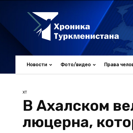
Новости
Фото/видео
Права чело
ХТ
В Ахалском ве
люцерна, кото