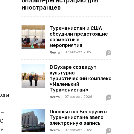
онлайн-регистрацию для
иностранцев
Туркменистан и США
обсудили предстоящие
совместные
мероприятия
07 августа 2026
Лента
0
В Бухаре создадут
культурно-
туристический комплекс
«Маленький
Туркменистан»
ходы
07 августа 2026
Лента
3
 –
Посольство Беларуси в
Туркменистане ввело
 С
электронную запись
е.
07 августа 2026
Лента
0