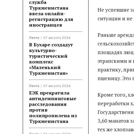
служба
Туркменистана
Не успевшие з
ввела онлайн-
ситуации и не 
регистрацию для
иностранцев
Раньше аренда
Лента
07 августа 2026
сельскохозяй
В Бухаре создадут
культурно-
площадях люц
туристический
этрапскими и 
комплекс
«Маленький
практику, при
Туркменистан»
пшеницу. Это 
Лента
07 августа 2026
ЕЭК прекратила
Кроме того, х
антидемпинговые
переработки х
расследования
против
Государственн
полипропилена из
3,60 манатов з
Туркменистана
тех же хлопза