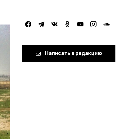
facebook
telegram
vkontakte
odnoklassniki
youtube
instagram
soundcloud
Написать в редакцию