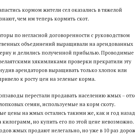
апастись кормом жители сел оказались в тяжелой
знают, чем им теперь кормить скот.
торы по негласной договоренности с руководством
ственных объединений выращивали на арендованных
ерну и делились полученной прибылью. Проводимые
велаятскими хякимликами проверки прекратили эту
нудив арендаторов выращивать только хлопок или
привело к росту цен на зеленые корма.
лопзаводы перестали продавать населению жмых – от
лопковых семян, используемые на корм скоту.
ые цены на жмых остались такими же, как и год назад
а килограмм, но купить его по этой цене невозможно.
водов жмых продают нелегально, но уже в 10 раз дорож