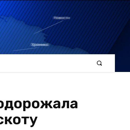
подорожала
скоту