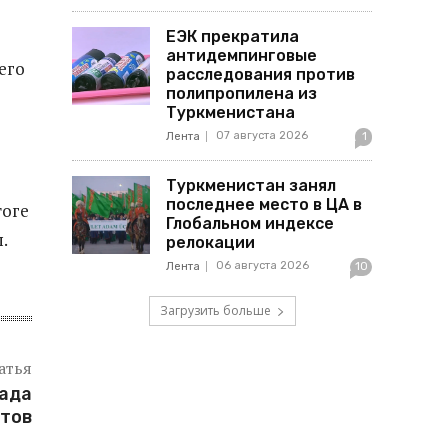
ЕЭК прекратила
антидемпинговые
его
расследования против
полипропилена из
Туркменистана
07 августа 2026
Лента
1
Туркменистан занял
последнее место в ЦА в
тоге
Глобальном индексе
.
релокации
06 августа 2026
Лента
10
Загрузить больше
атья
бада
атов