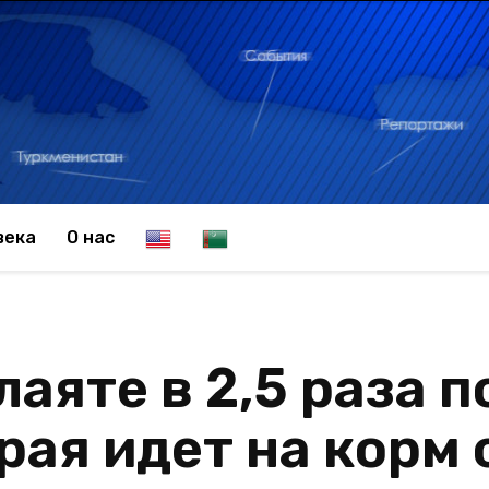
E
T
века
О нас
n
u
лаяте в 2,5 раза 
g
r
рая идет на корм 
l
k