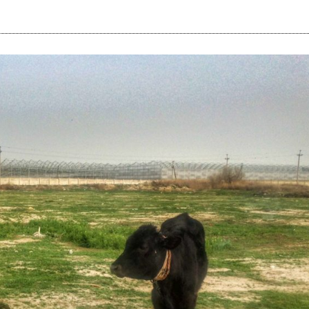
i
m
s
e
h
n
c
e