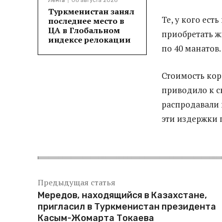
Лента
06 августа 2026
Туркменистан занял
Те, у кого ес
последнее место в
ЦА в Глобальном
приобретать ж
индексе релокации
по 40 манатов.
Стоимость кор
приводило к с
распродавали и
эти издержки 
Предыдущая статья
Мередов, находящийся в Казахстане,
пригласил в Туркменистан президента
Касым-Жомарта Токаева