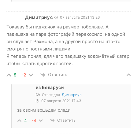
Димитриус
07 августа 2021 13:26
Токаеву бы пиджачок на размер побольше. А
падишаха на паре фотографий перекосило: на одной
он слушает Рахмона, а на другой просто на что-то
смотрят с постными лицами.
Я теперь понял, для чего падишаху водомётный катер:
чтобы катать дорогих гостей.
Ответить
8
-2
из Беларуси
Ответ для
Димитриус
07 августа 2021 17:43
за своим вошьдем следи
Ответить
4
-4