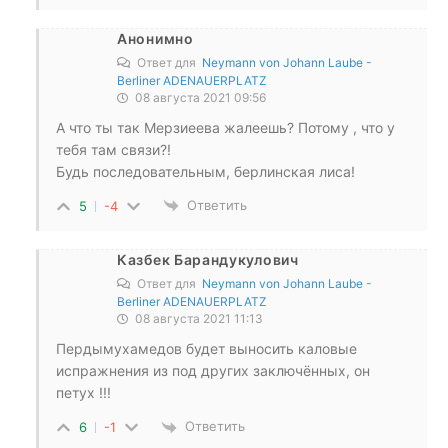
Анонимно
Ответ для
Neymann von Johann Laube -
Berliner ADENAUERPLATZ
08 августа 2021 09:56
А что ты так Мерзиеева жалеешь? Потому , что у
тебя там связи?!
Будь последовательным, берлинская лиса!
Ответить
5
-4
Казбек Барандукулович
Ответ для
Neymann von Johann Laube -
Berliner ADENAUERPLATZ
08 августа 2021 11:13
Пердымухамедов будет выносить каловые
испражнения из под других заключённых, он
петух !!!
Ответить
6
-1