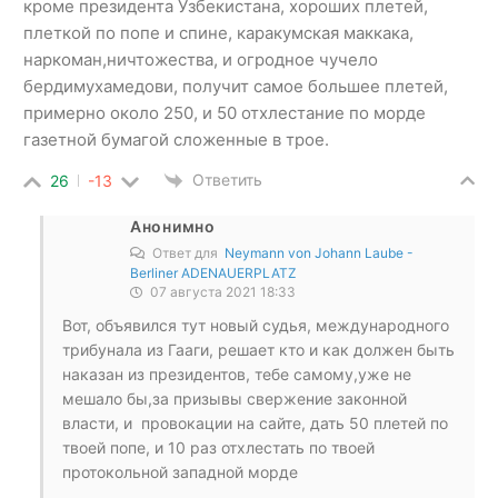
кроме президента Узбекистана, хороших плетей,
плеткой по попе и спине, каракумская маккака,
наркоман,ничтожества, и огродное чучело
бердимухамедови, получит самое большее плетей,
примерно около 250, и 50 отхлестание по морде
газетной бумагой сложенные в трое.
Ответить
26
-13
Анонимно
Ответ для
Neymann von Johann Laube -
Berliner ADENAUERPLATZ
07 августа 2021 18:33
Вот, объявился тут новый судья, международного
трибунала из Гааги, решает кто и как должен быть
наказан из президентов, тебе самому,уже не
мешало бы,за призывы свержение законной
власти, и провокации на сайте, дать 50 плетей по
твоей попе, и 10 раз отхлестать по твоей
протокольной западной морде