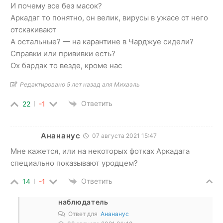
И почему все без масок?
Аркадаг то понятно, он велик, вирусы в ужасе от него
отскакивают
А остальные? — на карантине в Чарджуе сидели?
Справки или прививки есть?
Ох бардак то везде, кроме нас
Редактировано 5 лет назад аля Михаэль
Ответить
22
-1
Анананус
07 августа 2021 15:47
Мне кажется, или на некоторых фотках Аркадага
специально показывают уродцем?
Ответить
14
-1
наблюдатель
Ответ для
Анананус