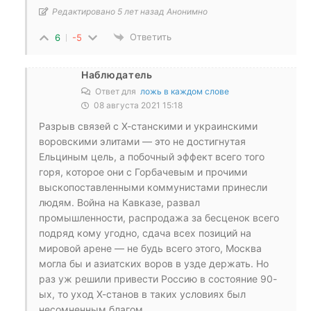
Редактировано 5 лет назад Анонимно
Ответить
6
-5
Наблюдатель
Ответ для
ложь в каждом слове
08 августа 2021 15:18
Разрыв связей с Х-станскими и украинскими
воровскими элитами — это не достигнутая
Ельциным цель, а побочный эффект всего того
горя, которое они с Горбачевым и прочими
выскопоставленными коммунистами принесли
людям. Война на Кавказе, развал
промышленности, распродажа за бесценок всего
подряд кому угодно, сдача всех позиций на
мировой арене — не будь всего этого, Москва
могла бы и азиатских воров в узде держать. Но
раз уж решили привести Россию в состояние 90-
ых, то уход Х-станов в таких условиях был
несомненным благом.