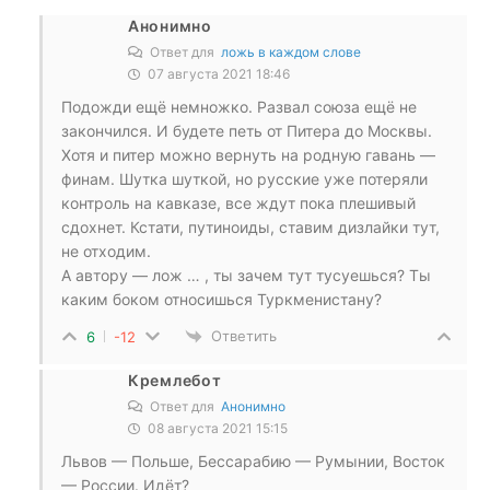
Анонимно
Ответ для
ложь в каждом слове
07 августа 2021 18:46
Подожди ещё немножко. Развал союза ещё не
закончился. И будете петь от Питера до Москвы.
Хотя и питер можно вернуть на родную гавань —
финам. Шутка шуткой, но русские уже потеряли
контроль на кавказе, все ждут пока плешивый
сдохнет. Кстати, путиноиды, ставим дизлайки тут,
не отходим.
А автору — лож … , ты зачем тут тусуешься? Ты
каким боком относишься Туркменистану?
Ответить
6
-12
Кремлебот
Ответ для
Анонимно
08 августа 2021 15:15
Львов — Польше, Бессарабию — Румынии, Восток
— России. Идёт?