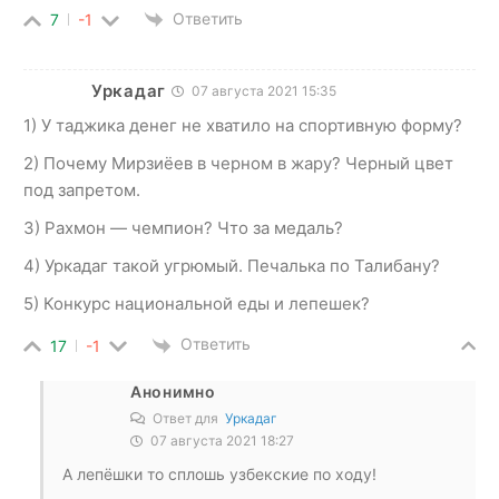
Ответить
7
-1
Уркадаг
07 августа 2021 15:35
1) У таджика денег не хватило на спортивную форму?
2) Почему Мирзиёев в черном в жару? Черный цвет
под запретом.
3) Рахмон — чемпион? Что за медаль?
4) Уркадаг такой угрюмый. Печалька по Талибану?
5) Конкурс национальной еды и лепешек?
Ответить
17
-1
Анонимно
Ответ для
Уркадаг
07 августа 2021 18:27
А лепёшки то сплошь узбекские по ходу!