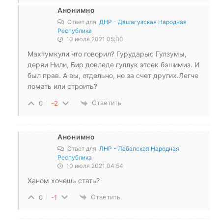
Анонимно
Ответ для
ДНР - Дашагузская Народная
Республика
10 июля 2021 05:00
Махтумкули что говорил? Гурударыс Гулзумы,
деряи Нили, Бир довледе гуллук этсек бэшимиз. И
был прав. А вы, отдельно, но за счет других.Легче
ломать или строить?
Ответить
0
-2
Анонимно
Ответ для
ЛНР - Лебапская Народная
Республика
10 июля 2021 04:54
Ханом хочешь стать?
Ответить
0
-1