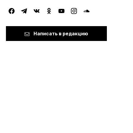
facebook
telegram
vkontakte
odnoklassniki
youtube
instagram
soundcloud
Написать в редакцию