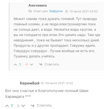
Анонимно
Ответ для
Хайрулла
10 июля 2021 04:52
Может самим тоже думать головой. Тут природа
главный хозяин, а не люди.электроэнергию пока
не солнце дает, а вода. Нехватка воды кругом, а
вы не голодаете при этом.Это ценить надо. Там где
наводнения , тоже не бывает тока несколько дней.
Продукты и у других пропадают. Говурму едите.
Говурдун-совурдун . Лучше вообще не есть его.
Тушенку делать учитесь.
Ответить
1
-1
КеримБай
09 июля 2021 14:22
Вот оно счастье и Благополучие полный Швах
Харамдага ***
Ответить
7
0