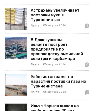
Астрахань увеличивает
поставки муки в
Туркменистан
05 августа 2026
Лента
4
В Дашогузском
велаяте построят
предприятие по
производству аммиачной
селитры и карбамида
05 августа 2026
Лента
0
Узбекистан заметно
нарастил поставки газа из
Туркменистана
05 августа 2026
Лента
2
Ильяс Чарыев вышел на
свободу после 20 лет