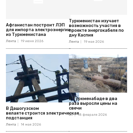
Туркменистан изучает
Афганистан построит ЛЭП
возможность участия в
для импорта электроэнергии
проекте энергокабеля по
из Туркменистана
дну Каспия
Лента
19 июня 2026
Лента
19 мая 2026
В Туркменабаде в два
раза выросли цены на
свечи
В Дашогузском
велаяте строится электрическая
ХТ
18 февраля 2026
подстанция
Лента
14 мая 2026