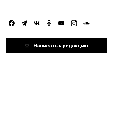
facebook
telegram
vkontakte
odnoklassniki
youtube
instagram
soundcloud
Написать в редакцию