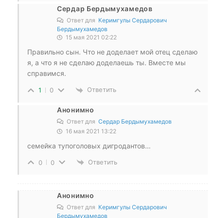
Сердар Бердымухамедов
Ответ для
Керимгулы Сердарович
Бердымухамедов
15 мая 2021 02:22
Правильно сын. Что не доделает мой отец сделаю
я, а что я не сделаю доделаешь ты. Вместе мы
справимся.
Ответить
1
0
Анонимно
Ответ для
Сердар Бердымухамедов
16 мая 2021 13:22
семейка тупоголовых дигродантов…
Ответить
0
0
Анонимно
Ответ для
Керимгулы Сердарович
Бердымухамедов