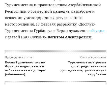
Туркменистана и правительством Азербайджанской
Республики о совместной разведке, разработке и
освоении углеводородных ресурсов этого
месторождения. 18 февраля разработку «Достлук»
Туркменистана Гурбангулы Бердымухамедов
обсудил
с главой ПАО «Лукойл»
Вагитом Алекперовым
.
Предыдущая статья
Следующая статья
Посла Туркменистана во
Туркменистан: Угрозы в
Франции подозревают в
адрес родственников
избиении жены и дочери
диссидентов, проживающих
(обновлено)
за рубежом