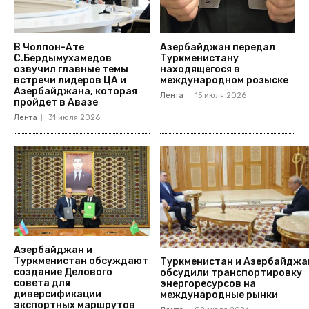
В Чолпон-Ате
Азербайджан передал
С.Бердымухамедов
Туркменистану
озвучил главные темы
находящегося в
встречи лидеров ЦА и
международном розыске
Азербайджана, которая
Лента
15 июля 2026
пройдет в Авазе
Лента
31 июля 2026
Азербайджан и
Туркменистан обсуждают
Туркменистан и Азербайджа
создание Делового
обсудили транспортировку
совета для
энергоресурсов на
диверсификации
международные рынки
экспортных маршрутов