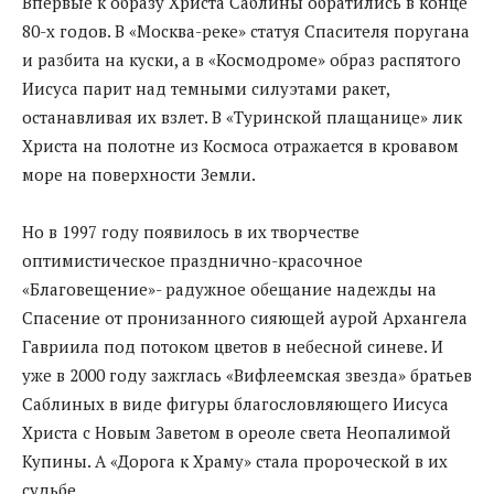
Впервые к образу Христа Саблины обратились в конце
80-х годов. В «Москва-реке» статуя Спасителя поругана
и разбита на куски, а в «Космодроме» образ распятого
Иисуса парит над темными силуэтами ракет,
останавливая их взлет. В «Туринской плащанице» лик
Христа на полотне из Космоса отражается в кровавом
море на поверхности Земли.
Но в 1997 году появилось в их творчестве
оптимистическое празднично-красочное
«Благовещение»- радужное обещание надежды на
Спасение от пронизанного сияющей аурой Архангела
Гавриила под потоком цветов в небесной синеве. И
уже в 2000 году зажглась «Вифлеемская звезда» братьев
Саблиных в виде фигуры благословляющего Иисуса
Христа с Новым Заветом в ореоле света Неопалимой
Купины. А «Дорога к Храму» стала пророческой в их
судьбе.