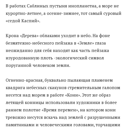
В работах Саблиных пустыня инопланетна, а море не
курортно-летнее, а осенне-зимнее, тот самый суровый
«седой Каспий».
Крона «Дерева» облаками уходит в небо. На фоне
безмятежно-небесного пейзажа в «Земле» глаза
неожиданно для себя находят как часть пейзажа
изуродованную плоть -экологический символ
поруганной человеком земли.
Огненно-красная, буквально пылающая пламенем
квадрига небесных скакунов стремительным галопом
несется над морем в работе «Кони». Этот же образ
летящей конницы использовали художники в более
раннем полотне «Время перемен», на котором кони
тревожно несутся вскачь над землей с разрушенными
памятниками и человеческими головами, торчащими