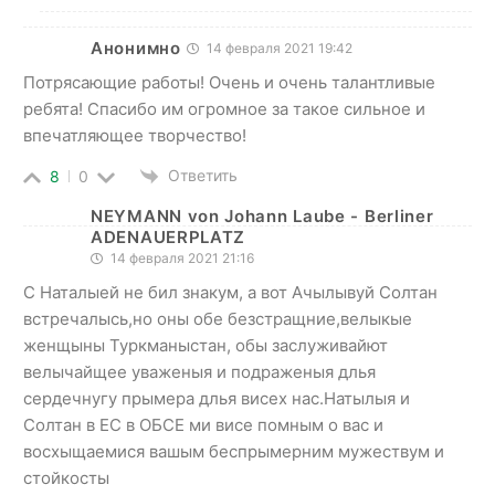
Анонимно
14 февраля 2021 19:42
Потрясающие работы! Очень и очень талантливые
ребята! Спасибо им огромное за такое сильное и
впечатляющее творчество!
Ответить
8
0
NEYMANN von Johann Laube - Berliner
ADENAUERPLATZ
14 февраля 2021 21:16
С Наталыей не бил знакум, а вот Ачылывуй Солтан
встречалысь,но оны обе безстращние,велыкые
женщыны Туркманыстан, обы заслуживайют
велычайщее уваженыя и подраженыя длья
сердечнугу прымера длья висех нас.Натылыя и
Солтан в ЕС в ОБСЕ ми висе помным о вас и
восхыщаемися вашым беспрымерним мужествум и
стойкосты