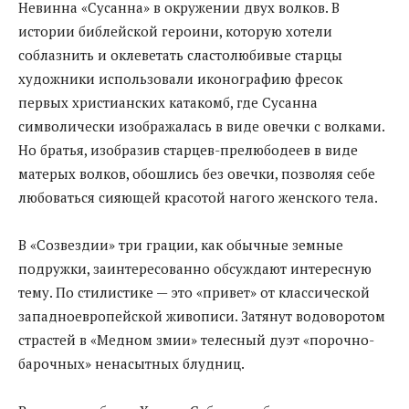
Невинна «Сусанна» в окружении двух волков. В
истории библейской героини, которую хотели
соблазнить и оклеветать сластолюбивые старцы
художники использовали иконографию фресок
первых христианских катакомб, где Сусанна
символически изображалась в виде овечки с волками.
Но братья, изобразив старцев-прелюбодеев в виде
матерых волков, обошлись без овечки, позволяя себе
любоваться сияющей красотой нагого женского тела.
В «Созвездии» три грации, как обычные земные
подружки, заинтересованно обсуждают интересную
тему. По стилистике — это «привет» от классической
западноевропейской живописи. Затянут водоворотом
страстей в «Медном змии» телесный дуэт «порочно-
барочных» ненасытных блудниц.