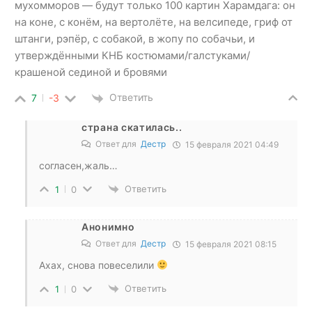
мухомморов — будут только 100 картин Харамдага: он
на коне, с конём, на вертолёте, на велсипеде, гриф от
штанги, рэпёр, с собакой, в жопу по собачьи, и
утверждёнными КНБ костюмами/галстуками/
крашеной сединой и бровями
Ответить
7
-3
страна скатилась..
Ответ для
Дестр
15 февраля 2021 04:49
согласен,жаль…
Ответить
1
0
Анонимно
Ответ для
Дестр
15 февраля 2021 08:15
Ахах, снова повеселили
Ответить
1
0