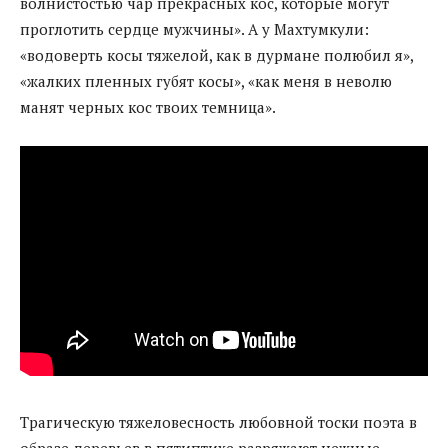
волнистостью чар прекрасных кос, которые могут
проглотить сердце мужчины». А у Махтумкули:
«водоверть косы тяжелой, как в дурмане полюбил я»,
«жалких пленных губят косы», «как меня в неволю
манят черных кос твоих темница».
Трагическую тяжеловесность любовной тоски поэта в
образе деревьев в пятиптихе разряжают нежные