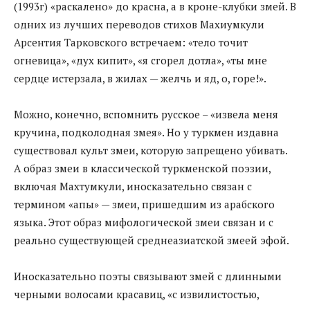
(1993г) «раскалено» до красна, а в кроне-клубки змей. В
одних из лучших переводов стихов Махиумкули
Арсентия Тарковского встречаем: «тело точит
огневица», «дух кипит», «я сгорел дотла», «ты мне
сердце истерзала, в жилах — желчь и яд, о, горе!».
Можно, конечно, вспомнить русское – «извела меня
кручина, подколодная змея». Но у туркмен издавна
существовал культ змеи, которую запрещено убивать.
А образ змеи в классической туркменской поэзии,
включая Махтумкули, иносказательно связан с
термином «апы» — змеи, пришедшим из арабского
языка. Этот образ мифологической змеи связан и с
реально существующей среднеазиатской змеей эфой.
Иносказательно поэты связывают змей с длинными
черными волосами красавиц, «с извилистостью,