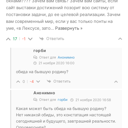
окнами???? Зачем вам связь? Зачем вам сайты, если
сайт выставки достижений позорит всю систему от
постановки задачи, до ее целевой реализации. Зачем
вам современный мир, если у вас только понты на
уме, «в Лексусе, зато
…
Развернуть »
Ответить
17
-1
горби
Ответ для
Анонимно
21 ноября 2020 16:00
обида на бывшую родину?
Ответить
0
-4
Анонимно
Ответ для
горби
21 ноября 2020 16:58
Какая может быть обида на бывшую родину?
Нет никакой обиды, это констатация настоящей
сегодняшней и будущего, завтрашней реальности.
Опровергните?