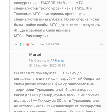
конкуренции с ТМСЕЛЛ. Не было в МТС
специалистов такого уровня как в ТМСЕЛЛ и
Телекоме. МТС приходилось приглашать
специалистов из-за рубежа. Но эти специалисты
были крайне слабы. МТС даже не смог запустить
4Г. Да и зарплаты были низкие в
МТС
…
Развернуть »
Ответить
1
-9
Murad
Ответ для
Ай Назар
22 ноября 2020 18:29
Вы ответьте пожалуйста. — Почему до
сегодняшнего дня ни один зарубежный Оператор
связи (после ухода МТС) не организовался на
территории Туркменистана? И (для интереса)
какой для них размер, сумма лапы, в миллионах
долларов? — Почему за 30 лет в Туркменистане
не осталось частных независящих от государства
и семьи президента, предприятий связи, фирм,