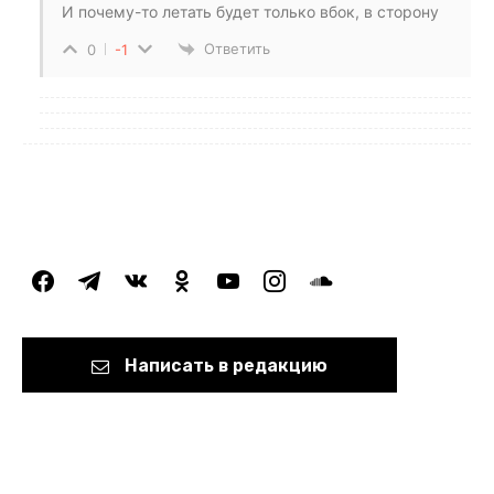
И почему-то летать будет только вбок, в сторону
Ответить
0
-1
facebook
telegram
vkontakte
odnoklassniki
youtube
instagram
soundcloud
Написать в редакцию