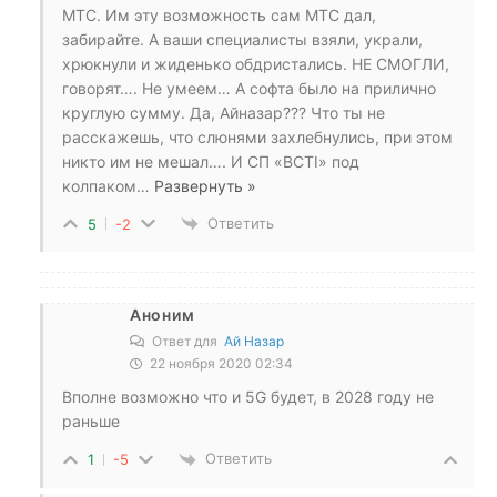
МТС. Им эту возможность сам МТС дал,
забирайте. А ваши специалисты взяли, украли,
хрюкнули и жиденько обдристались. НЕ СМОГЛИ,
говорят…. Не умеем… А софта было на прилично
круглую сумму. Да, Айназар??? Что ты не
расскажешь, что слюнями захлебнулись, при этом
никто им не мешал…. И СП «BCTI» под
колпаком
…
Развернуть »
Ответить
5
-2
Аноним
Ответ для
Ай Назар
22 ноября 2020 02:34
Вполне возможно что и 5G будет, в 2028 году не
раньше
Ответить
1
-5