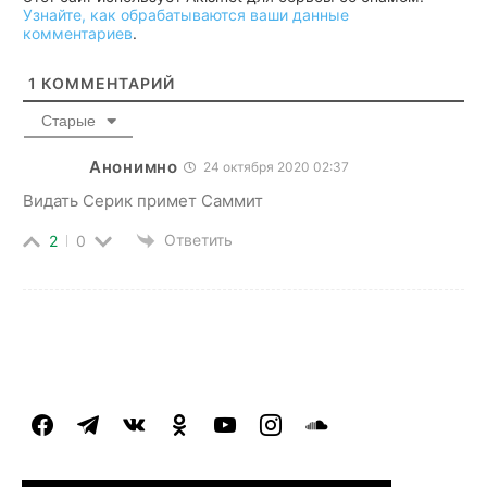
Узнайте, как обрабатываются ваши данные
комментариев
.
1
КОММЕНТАРИЙ
Старые
Анонимно
24 октября 2020 02:37
Видать Серик примет Саммит
Ответить
2
0
facebook
telegram
vkontakte
odnoklassniki
youtube
instagram
soundcloud