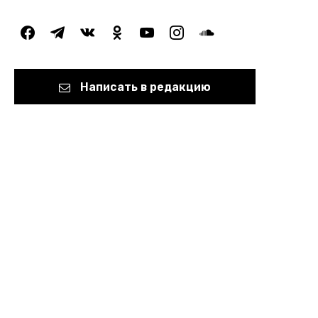
facebook
telegram
vkontakte
odnoklassniki
youtube
instagram
soundcloud
Написать в редакцию