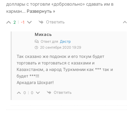
доллары с торговли «добровольно» сдавать им в
карман
…
Развернуть »
Ответить
2
-1
Михась
Ответ для
Дестр
20 сентября 2020 19:29
Так сказано же подонок и его тохум будет
торговать и торговаться с казахами и
Казахстаном, а народ Туркмении как *** так и
будет ***!!!
Аркадага Шохрат!
Ответить
0
0