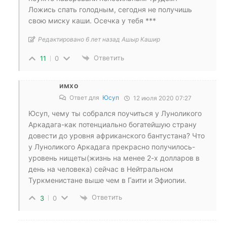
Ложись спать голодным, сегодня не получишь
свою миску каши. Осечка у тебя ***
Редактировано 6 лет назад Ашыр Кашир
Ответить
11
0
имхо
Ответ для
Юсуп
12 июля 2020 07:27
Юсуп, чему ты собрался поучиться у Луноликого
Аркадага-как потенциально богатейшую страну
довести до уровня африканского бантустана? Что
у Луноликого Аркадага прекрасно получилось-
уровень нищеты(жизнь на менее 2-х долларов в
день на человека) сейчас в Нейтральном
Туркменистане выше чем в Гаити и Эфиопии.
Ответить
3
0