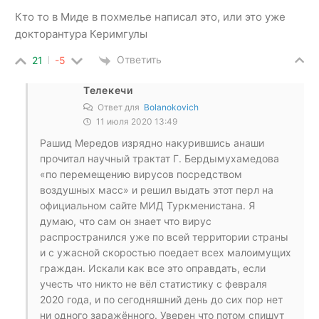
Кто то в Миде в похмелье написал это, или это уже
докторантура Керимгулы
Ответить
21
-5
Телекечи
Ответ для
Bolanokovich
11 июля 2020 13:49
Рашид Мередов изрядно накурившись анаши
прочитал научный трактат Г. Бердымухамедова
«по перемещению вирусов посредством
воздушных масс» и решил выдать этот перл на
официальном сайте МИД Туркменистана. Я
думаю, что сам он знает что вирус
распространился уже по всей территории страны
и с ужасной скоростью поедает всех малоимущих
граждан. Искали как все это оправдать, если
учесть что никто не вёл статистику с февраля
2020 года, и по сегодняшний день до сих пор нет
ни одного заражённого. Уверен что потом спишут