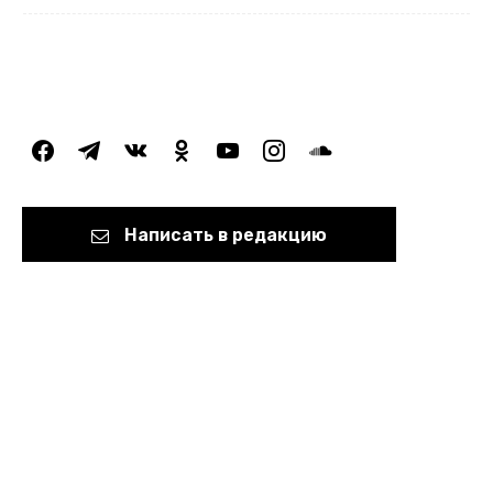
facebook
telegram
vkontakte
odnoklassniki
youtube
instagram
soundcloud
Написать в редакцию