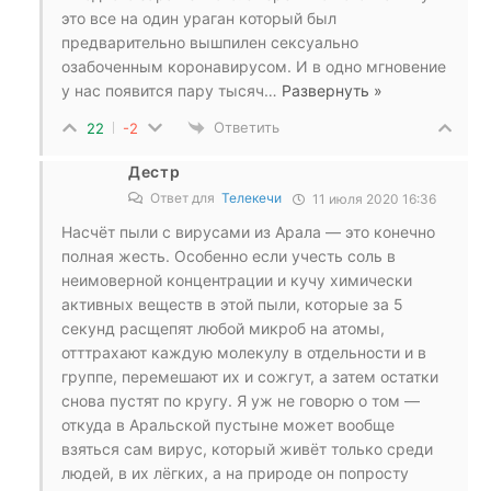
это все на один ураган который был
предварительно вышпилен сексуально
озабоченным коронавирусом. И в одно мгновение
у нас появится пару тысяч
…
Развернуть »
Ответить
22
-2
Дестр
Ответ для
Телекечи
11 июля 2020 16:36
Насчёт пыли с вирусами из Арала — это конечно
полная жесть. Особенно если учесть соль в
неимоверной концентрации и кучу химически
активных веществ в этой пыли, которые за 5
секунд расщепят любой микроб на атомы,
отттрахают каждую молекулу в отдельности и в
группе, перемешают их и сожгут, а затем остатки
снова пустят по кругу. Я уж не говорю о том —
откуда в Аральской пустыне может вообще
взяться сам вирус, который живёт только среди
людей, в их лёгких, а на природе он попросту