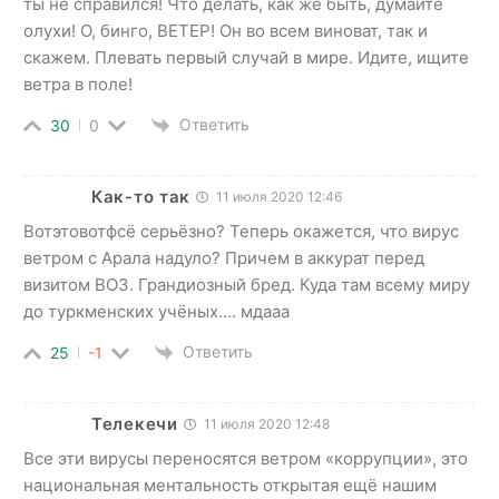
ты не справился! Что делать, как же быть, думайте
олухи! О, бинго, ВЕТЕР! Он во всем виноват, так и
скажем. Плевать первый случай в мире. Идите, ищите
ветра в поле!
Ответить
30
0
Как-то так
11 июля 2020 12:46
Вотэтовотфсё серьёзно? Теперь окажется, что вирус
ветром с Арала надуло? Причем в аккурат перед
визитом ВОЗ. Грандиозный бред. Куда там всему миру
до туркменских учёных…. мдааа
Ответить
25
-1
Телекечи
11 июля 2020 12:48
Все эти вирусы переносятся ветром «коррупции», это
национальная ментальность открытая ещё нашим