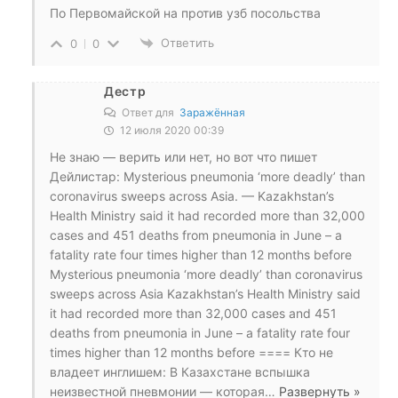
По Первомайской на против узб посольства
Ответить
0
0
Дестр
Ответ для
Заражённая
12 июля 2020 00:39
Не знаю — верить или нет, но вот что пишет
Дейлистар: Mysterious pneumonia ‘more deadly’ than
coronavirus sweeps across Asia. — Kazakhstan’s
Health Ministry said it had recorded more than 32,000
cases and 451 deaths from pneumonia in June – a
fatality rate four times higher than 12 months before
Mysterious pneumonia ‘more deadly’ than coronavirus
sweeps across Asia Kazakhstan’s Health Ministry said
it had recorded more than 32,000 cases and 451
deaths from pneumonia in June – a fatality rate four
times higher than 12 months before ==== Кто не
владеет инглишем: В Казахстане вспышка
неизвестной пневмонии — которая
…
Развернуть »