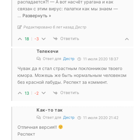
распадается?! — А вот насчёт урагана и как
связан с этим вирус: палатки как мы знаем —
…
Развернуть »
Редактировано 6 лет назад Дестр
Ответить
18
-3
Телекечи
Ответ для
Дестр
11 июля 2020 18:37
Чувак да я стал страстным поклонником твоего
юмора. Можешь же быть нормальным человеком
без красной лабуды. Респект за коммент.
Ответить
13
-2
Как-то так
Ответ для
Дестр
11 июля 2020 21:42
Отличная версия!!
Респект