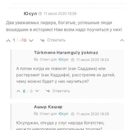
Юсуп
11 июля 2020 16:58
Два уважаемых лидера, богатые, успешные люди
вошедшие в историю! Нам всем надо поучиться у них!
Ответить
1
-19
Türkmene Haramguly ýokmaz
Ответ для
Юсуп
11 июля 2020 18:24
А потом когда их повесят (как Саддама) или
растерзают (как Каддафи), расстреляв их детей,
чему можно будет у них научиться?
Ответить
6
0
Ашыр Кашир
Ответ для
Юсуп
11 июля 2020 18:29
Юсупджан, откуда у слуг народа богатство,
неужто наворовали непосильным трудом?