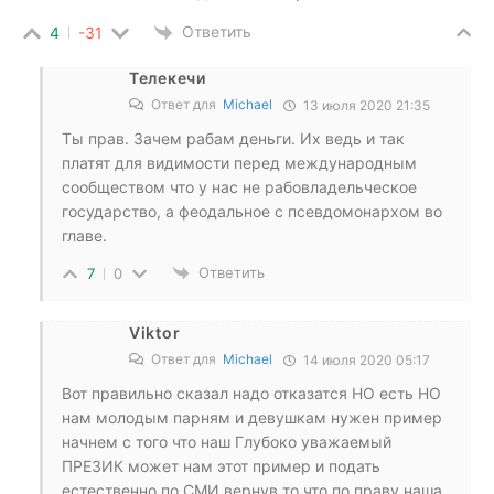
Ответить
4
-31
Телекечи
Ответ для
Michael
13 июля 2020 21:35
Ты прав. Зачем рабам деньги. Их ведь и так
платят для видимости перед международным
сообществом что у нас не рабовладельческое
государство, а феодальное с псевдомонархом во
главе.
Ответить
7
0
Viktor
Ответ для
Michael
14 июля 2020 05:17
Вот правильно сказал надо отказатся НО есть НО
нам молодым парням и девушкам нужен пример
начнем с того что наш Глубоко уважаемый
ПРЕЗИК может нам этот пример и подать
естественно по СМИ вернув то что по праву наша