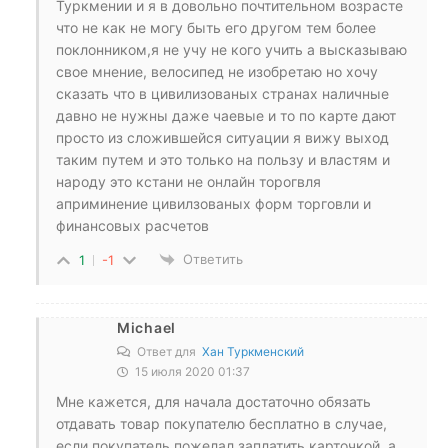
Туркмении и я в довольно почтительном возрасте
что не как не могу быть его другом тем более
поклонником,я не учу не кого учить а высказываю
свое мнение, велосипед не изобретаю но хочу
сказать что в цивилизованых странах наличные
давно не нужны даже чаевые и то по карте дают
просто из сложившейся ситуации я вижу выход
таким путем и это только на пользу и властям и
народу это кстани не онлайн торогвля
априминение цивилзованых форм торговли и
финансовых расчетов
Ответить
1
-1
Michael
Ответ для
Хан Туркменский
15 июля 2020 01:37
Мне кажется, для начала достаточно обязать
отдавать товар покупателю бесплатно в случае,
если покупатель пожелал заплатить карточкой, а