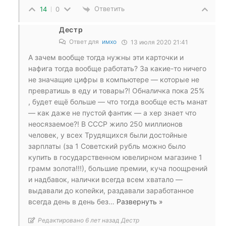
Ответить
14
0
Дестр
Ответ для
имхо
13 июля 2020 21:41
А зачем вообще тогда нужны эти карточки и
нафига тогда вообще работать? За какие-то ничего
не значащие цифры в компьютере — которые не
превратишь в еду и товары?! Обналичка пока 25%
, будет ещё больше — что тогда вообще есть манат
— как даже не пустой фантик — а хер знает что
неосязаемое?! В СССР жило 250 миллионов
человек, у всех Трудящихся были достойные
зарплаты (за 1 Советский рубль можно было
купить в государственном ювелирном магазине 1
грамм золота!!!), большие премии, куча поощрений
и надбавок, налички всегда всем хватало —
выдавали до копейки, раздавали заработанное
всегда день в день без
…
Развернуть »
Редактировано 6 лет назад Дестр