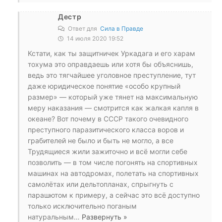
Дестр
Ответ для
Сила в Правде
14 июля 2020 19:52
Кстати, как ты защитничек Уркадага и его харам
тохума это оправдаешь или хотя бы объяснишь,
ведь это тягчайшее уголовное преступление, тут
даже юридическое понятие «особо крупный
размер» — который уже тянет на максимальную
меру наказания — смотрится как жалкая капля в
океане? Вот почему в СССР такого очевидного
преступного паразитического класса воров и
грабителей не было и быть не могло, а все
Трудящиеся жили зажиточно и всё могли себе
позволить — в том числе погонять на спортивных
машинах на автодромах, полетать на спортивных
самолётах или дельтопланах, спрыгнуть с
парашютом к примеру, а сейчас это всё доступно
только исключительно поганым
натуральным
…
Развернуть »