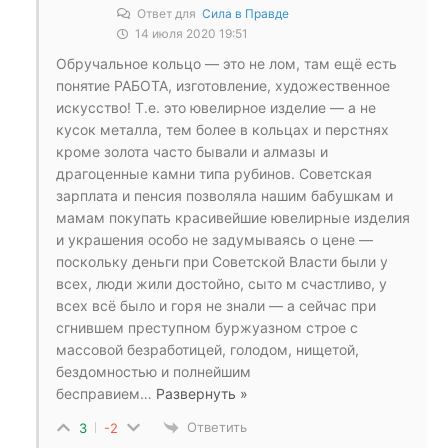
Ответ для
Сила в Правде
14 июля 2020 19:51
Обручальное кольцо — это не лом, там ещё есть
понятие РАБОТА, изготовление, художественное
искусство! Т.е. это ювелирное изделие — а не
кусок металла, тем более в кольцах и перстнях
кроме золота часто бывали и алмазы и
драгоценные камни типа рубинов. Советская
зарплата и пенсия позволяла нашим бабушкам и
мамам покупать красивейшие ювелирные изделия
и украшения особо не задумываясь о цене —
поскольку деньги при Советской Власти были у
всех, люди жили достойно, сыто м счастливо, у
всех всё было и горя не знали — а сейчас при
сгнившем преступном буржуазном строе с
массовой безработицей, голодом, нищетой,
бездомностью и полнейшим
бесправием
…
Развернуть »
Ответить
3
-2