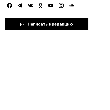
facebook
telegram
vkontakte
odnoklassniki
youtube
instagram
soundcloud
Написать в редакцию