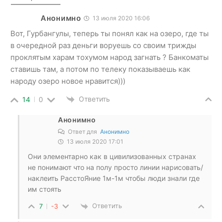
Анонимно
13 июля 2020 16:06
Вот, Гурбангулы, теперь ты понял как на озеро, где ты
в очередной раз деньги воруешь со своим трижды
проклятым харам тохумом народ загнать ? Банкоматы
ставишь там, а потом по телеку показываешь как
народу озеро новое нравится)))
Ответить
14
0
Анонимно
Ответ для
Анонимно
13 июля 2020 17:01
Они элементарно как в цивилизованных странах
не понимают что на полу просто линии нарисовать/
наклеить РасстоЯние 1м-1м чтобы люди знали где
им стоять
Ответить
7
-3