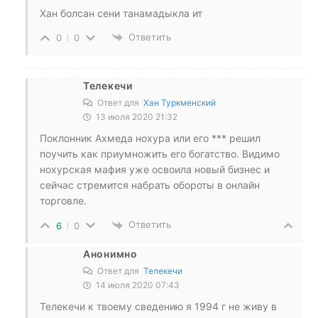
Хан болсан сени танамадыкла ит
Ответить
0
0
Телекечи
Ответ для
Хан Туркменский
13 июля 2020 21:32
Поклонник Ахмеда нохура или его *** решил
поучить как приумножить его богатство. Видимо
нохурская мафия уже освоила новый бизнес и
сейчас стремится набрать обороты в онлайн
торговле.
Ответить
6
0
Анонимно
Ответ для
Телекечи
14 июля 2020 07:43
Телекечи к твоему сведению я 1994 г не живу в