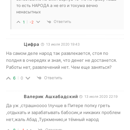
то есть НАРОДА а не его и тохума вечно
ненасытных
Ответить
1
-2
Цифра
13 июля 2020 19:43
На самом деле народ так развлекается, стоя по
полдня в очередях и зная, что денег не достанется.
Работы нет, развлечений нет. Чем еще заняться?
Ответить
6
0
Валерик Ашхабадский
13 июля 2020 22:19
Да уж ,страшноооо !лучше в Питере попку греть
,отдыхать и зарабатывать бабосик,и никаких проблем
нет,жаль Абад ,Туркмению,и тёмный народ
Ответить