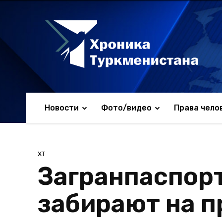
Новости
Фото/видео
Права чело
ХТ
Загранпаспор
забирают на п