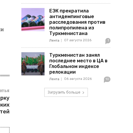
ЕЭК прекратила
антидемпинговые
расследования против
полипропилена из
ли
Туркменистана
07 августа 2026
Лента
1
Туркменистан занял
последнее место в ЦА в
Глобальном индексе
релокации
06 августа 2026
Лента
10
атья
Загрузить больше
орку
ских
тей