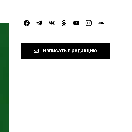
facebook
telegram
vkontakte
odnoklassniki
youtube
instagram
soundcloud
Написать в редакцию