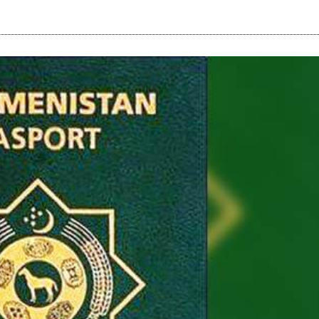
i
m
s
e
h
n
c
e