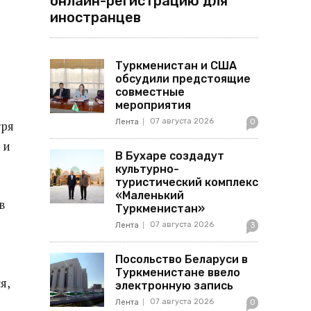
онлайн-регистрацию для
иностранцев
Туркменистан и США
обсудили предстоящие
совместные
мероприятия
07 августа 2026
Лента
0
тря
 и
В Бухаре создадут
культурно-
туристический комплекс
«Маленький
в
Туркменистан»
07 августа 2026
Лента
3
Посольство Беларуси в
Туркменистане ввело
я,
электронную запись
07 августа 2026
Лента
0