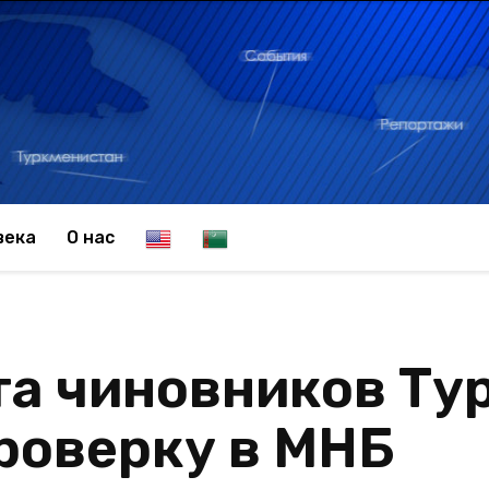
E
T
века
О нас
n
u
та чиновников Ту
g
r
роверку в МНБ
l
k