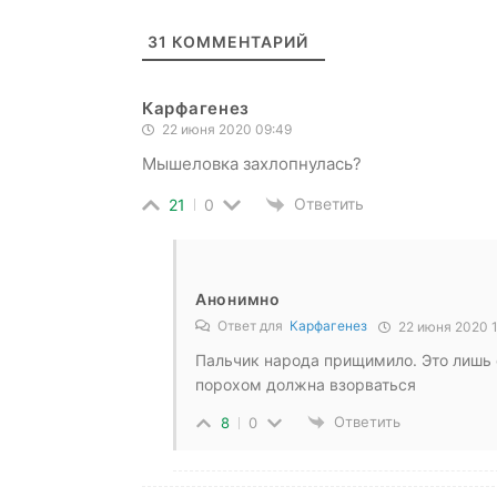
31
КОММЕНТАРИЙ
Карфагенез
22 июня 2020 09:49
Мышеловка захлопнулась?
Ответить
21
0
Анонимно
Ответ для
Карфагенез
22 июня 2020 1
Пальчик народа прищимило. Это лишь 
порохом должна взорваться
Ответить
8
0