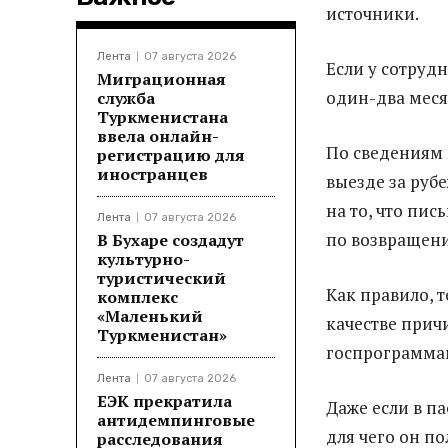
источники.
Лента
07 августа 2026
Если у сотруд
Миграционная
один-два меся
служба
Туркменистана
ввела онлайн-
По сведениям и
регистрацию для
иностранцев
выезде за рубе
на то, что пи
Лента
07 августа 2026
по возвращен
В Бухаре создадут
культурно-
туристический
Как правило, 
комплекс
«Маленький
качестве прич
Туркменистан»
госпрограммам
Лента
07 августа 2026
ЕЭК прекратила
Даже если в па
антидемпинговые
для чего он по
расследования