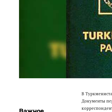
В Туркмениста
Документы пер
корреспондент
Важное