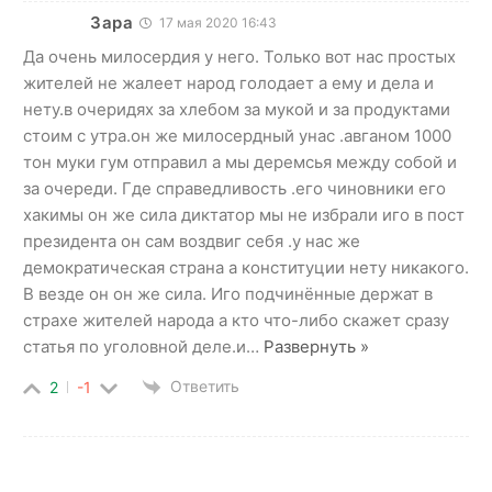
Зара
17 мая 2020 16:43
Да очень милосердия у него. Только вот нас простых
жителей не жалеет народ голодает а ему и дела и
нету.в очеридях за хлебом за мукой и за продуктами
стоим с утра.он же милосердный унас .авганом 1000
тон муки гум отправил а мы деремсья между собой и
за очереди. Где справедливость .его чиновники его
хакимы он же сила диктатор мы не избрали иго в пост
президента он сам воздвиг себя .у нас же
демократическая страна а конституции нету никакого.
В везде он он же сила. Иго подчинённые держат в
страхе жителей народа а кто что-либо скажет сразу
статья по уголовной деле.и
…
Развернуть »
Ответить
2
-1