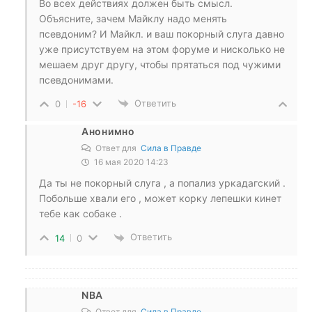
Во всех действиях должен быть смысл.
Объясните, зачем Майклу надо менять
псевдоним? И Майкл. и ваш покорный слуга давно
уже присутствуем на этом форуме и нисколько не
мешаем друг другу, чтобы прятаться под чужими
псевдонимами.
Ответить
0
-16
Анонимно
Ответ для
Сила в Правде
16 мая 2020 14:23
Да ты не покорный слуга , а попализ уркадагский .
Побольше хвали его , может корку лепешки кинет
тебе как собаке .
Ответить
14
0
NBA
Ответ для
Сила в Правде