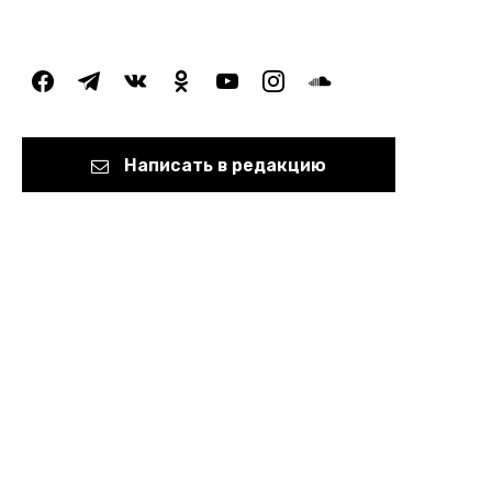
facebook
telegram
vkontakte
odnoklassniki
youtube
instagram
soundcloud
Написать в редакцию