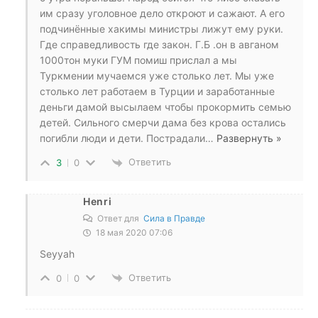
им сразу уголовное дело откроют и сажают. А его
подчинённые хакимы министры лижут ему руки.
Где справедливость где закон. Г.Б .он в авганом
1000тон муки ГУМ помиш прислал а мы
Туркмении мучаемся уже столько лет. Мы уже
столько лет работаем в Турции и заработанные
деньги дамой высылаем чтобы прокормить семью
детей. Сильного смерчи дама без крова остались
погибли люди и дети. Пострадали
…
Развернуть »
Ответить
3
0
Henri
Ответ для
Сила в Правде
18 мая 2020 07:06
Seyyah
Ответить
0
0