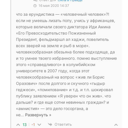
16 мая 2020 14:37
что за ерундистика — «человечный человек»?!
если не умеешь лизать попу, учись у африканцев,
которые величали своего диктатора Иди Амина
«Его Превосходительство Пожизненный
Президент, фельдмаршл ал хаджи, повелитель
всех зверей на земле и рыб в море».
человекообразная обезьяна более подходяще, да
и то умнее твоего избранного. помню выступление
этого «справедливого» в колумбийском
университете в 2007 году, когда этот
человекообразный на вопрос «жив ли Борис
Оразович» после долгого и скучного «гыдыр
геджеси», «помилование» и т.д. и т.п. шокировал
публику заявлением «Я уверен что он жив». что
дальше? и где еще сотни невинных граждан? и
«амнистия» — это дело госоргана, а
не
…
Развернуть »
Ответить
13
-1