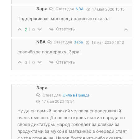
Зара
Ответ для
NBA
17 мая 2020 15:15
Поддерживаю .молодец правильно сказал
Ответить
2
0
NBA
Ответ для
Зара
18 мая 2020 16:13
спасибо за поддержку, Зара!
Ответить
0
0
Зара
Ответ для
Сила в Правде
17 мая 2020 15:54
Ну да он самый великий человек справедливый
очень смешно. Да он всю кровь выжил народа со
своей диктатуры. Народ голодает за хлебом за
продуктами за мукой в магазинах в очереди стаят
с утра пораньше. Народ боится что-либо сказать