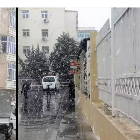
i
m
s
e
h
n
c
e