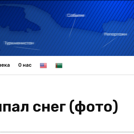
E
T
века
О нас
n
u
пал снег (фото)
g
r
l
k