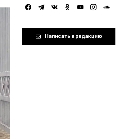
facebook
telegram
vkontakte
odnoklassniki
youtube
instagram
soundcloud
Написать в редакцию