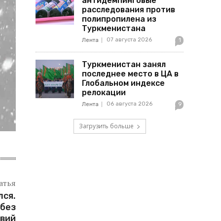
антидемпинговые
расследования против
полипропилена из
Туркменистана
07 августа 2026
Лента
1
Туркменистан занял
последнее место в ЦА в
Глобальном индексе
релокации
06 августа 2026
Лента
9
Загрузить больше
атья
лся.
 без
твий