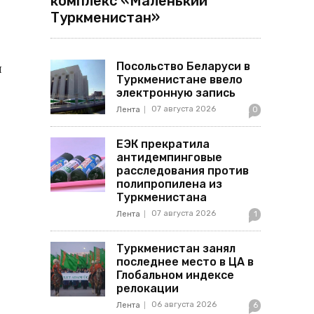
комплекс «Маленький
Туркменистан»
Посольство Беларуси в
я
Туркменистане ввело
электронную запись
07 августа 2026
Лента
0
ЕЭК прекратила
антидемпинговые
расследования против
полипропилена из
Туркменистана
07 августа 2026
Лента
1
Туркменистан занял
последнее место в ЦА в
Глобальном индексе
релокации
06 августа 2026
Лента
6