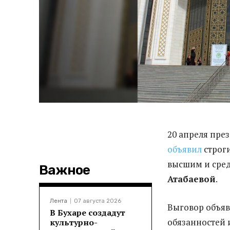
20 апреля пре
объявил
строг
высшим и сре
Важное
Атабаевой
.
Лента
07 августа 2026
Выговор объя
В Бухаре создадут
обязанностей 
культурно-