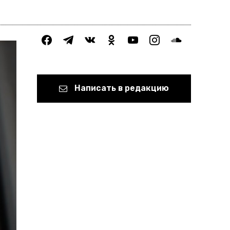
facebook
telegram
vkontakte
odnoklassniki
youtube
instagram
soundcloud
Написать в редакцию