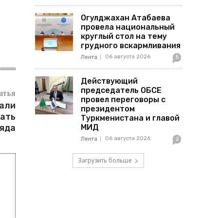
Огулджахан Атабаева
провела национальный
круглый стол на тему
грудного вскармливания
06 августа 2026
Лента
5
Действующий
председатель ОБСЕ
атья
провел переговоры с
рали
президентом
вать
Туркменистана и главой
яда
МИД
06 августа 2026
Лента
2
Загрузить больше