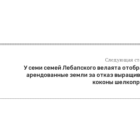
Следующая ст
У семи семей Лебапского велаята отоб
арендованные земли за отказ выращи
коконы шелкопр