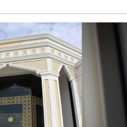
i
m
s
e
h
n
c
e