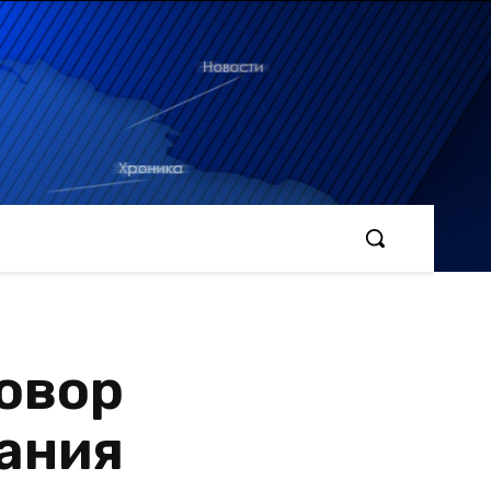
овор
ания