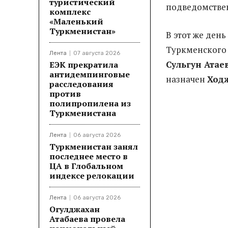
туристический
подведомстве
комплекс
«Маленький
Туркменистан»
В этот же день
Туркменского 
Лента
07 августа 2026
Сульгун Атае
ЕЭК прекратила
антидемпинговые
назначен
Ход
расследования
против
полипропилена из
Туркменистана
Лента
06 августа 2026
Туркменистан занял
последнее место в
ЦА в Глобальном
индексе релокации
Лента
06 августа 2026
Огулджахан
Атабаева провела