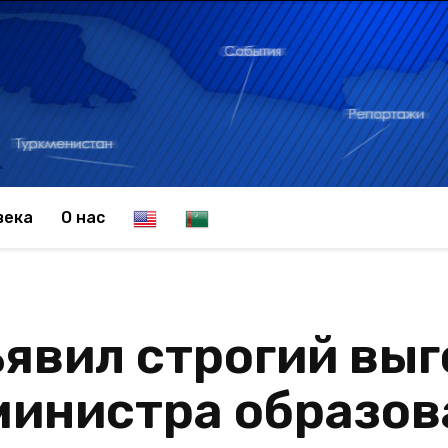
E
T
века
О нас
n
u
явил строгий выг
g
r
министра образов
l
k