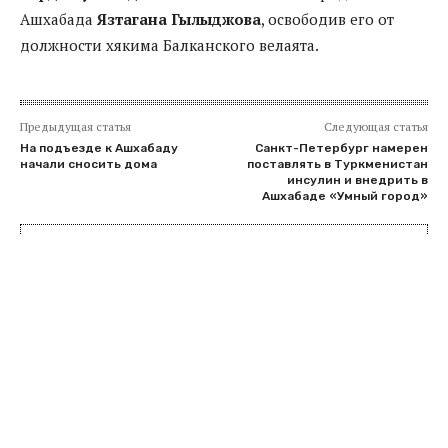
Ашхабада
Язтагана Гылыджова
, освободив его от
должности хякима Балканского велаята.
Предыдущая статья
Следующая статья
На подъезде к Ашхабаду
Санкт-Петербург намерен
начали сносить дома
поставлять в Туркменистан
инсулин и внедрить в
Ашхабаде «Умный город»