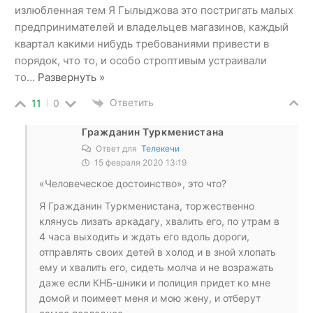
излюбленная тем Я Гылыджова это постригать малых
предпринимателей и владельцев магазинов, каждый
квартал какими нибудь требованиями привести в
порядок, что то, и особо строптивым устраивали
то
…
Развернуть »
Ответить
11
0
Гражданин Туркменистана
Ответ для
Телекечи
15 февраля 2020 13:19
«Человеческое достоинство», это что?
Я Гражданин Туркменистана, торжественно
клянусь лизать аркадагу, хвалить его, по утрам в
4 часа выходить и ждать его вдоль дороги,
отправлять своих детей в холод и в зной хлопать
ему и хвалить его, сидеть молча и не возражать
даже если КНБ-шники и полиция придет ко мне
домой и поимеет меня и мою жену, и отберут