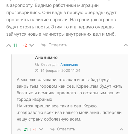
в аэропорту. Видимо работники миграции
проговорились. Они ведь в первую очередь будут
проверять наличие справки. На границах этрапов
будут стоять посты. Этим то и в первую очередь
займутся новые министры внутренних дел и мнб.
Ответить
11
-2
Анонимно
Ответ для
Анонимно
14 февраля 2020 11:04
А мы еше слышали..что ахал и ашгабад будут
закрытым городом как сев. Корее..там будут жить
богатые и семеика аркадага ..а остальным вон из
города избраных
Ну чтож пришли все таки в сев .Корею.
.поздравляю всех иза нашего молчания ..потеряли
нашу страну соболезную всем..
Ответить
21
-1