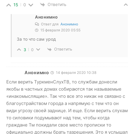
Ответить
15
0
Анонимно
Ответ для
Анонимно
15 февраля 2020 05:55
За то что сам урод
Ответить
3
0
Анонимно
14 февраля 2020 10:38
Если верить ТуркменСлухТВ, то службам донесли
якобы в частных домах собираются так называемые
«инакомыслящие». Так что все это никак не связано с
благоустрайством города а напрямую с тем что он
види угрозу своей заднице. И еще. Если верить слухам
то силовики подумывают над тем, чтобы когда
граждане Тм покидали свое место прописки то
официально должны брать тазрешения. Это я услышал