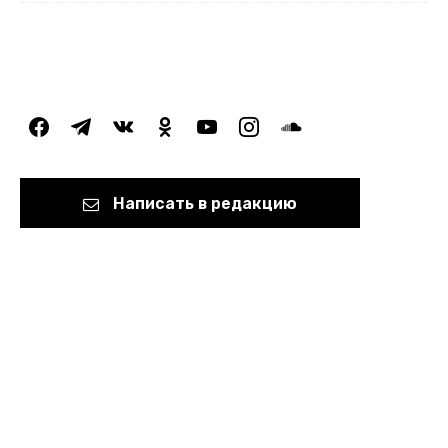
facebook
telegram
vkontakte
odnoklassniki
youtube
instagram
soundcloud
Написать в редакцию