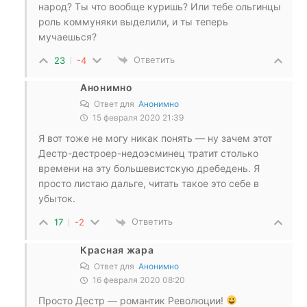
народ? Ты что вообще куришь? Или тебе ольгинцы
роль коммуняки выделили, и ты теперь
мучаешься?
Ответить
23
-4
Анонимно
Ответ для
Анонимно
15 февраля 2020 21:39
Я вот тоже не могу никак понять — ну зачем этот
Дестр-дестроер-недоэсминец тратит столько
времени на эту большевистскую дребедень. Я
просто листаю дальге, читать такое это себе в
убыток.
Ответить
17
-2
Красная жара
Ответ для
Анонимно
16 февраля 2020 08:20
Просто Дестр — романтик Революции!