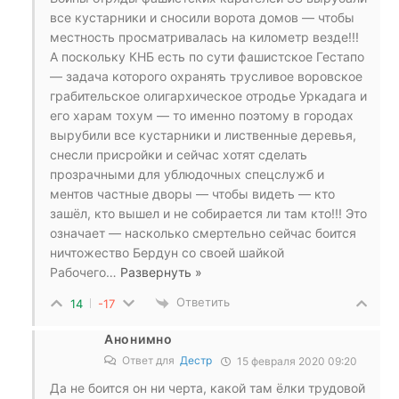
все кустарники и сносили ворота домов — чтобы
местность просматривалась на километр везде!!!
А поскольку КНБ есть по сути фашистское Гестапо
— задача которого охранять трусливое воровское
грабительское олигархическое отродье Уркадага и
его харам тохум — то именно поэтому в городах
вырубили все кустарники и лиственные деревья,
снесли присройки и сейчас хотят сделать
прозрачными для ублюдочных спецслужб и
ментов частные дворы — чтобы видеть — кто
зашёл, кто вышел и не собирается ли там кто!!! Это
означает — насколько смертельно сейчас боится
ничтожество Бердун со своей шайкой
Рабочего
…
Развернуть »
Ответить
14
-17
Анонимно
Ответ для
Дестр
15 февраля 2020 09:20
Да не боится он ни черта, какой там ёлки трудовой