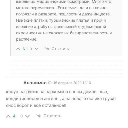
школьниц медицинскими осмотрами. Много что
можно перечислить. Его семья, да и он лично
погрязли в разврате, пошлости и даже инцесте.
Никакие платки, туркменские платья и прочи
внешние атрибуты фальшивый «туркменской
скромности» не скроют их безнравственность и
растление.
Ответить
6
0
Анонимно
16 февраля 2020 12:10
клоун нагрузил на наркомана сносы домов , дач,
кондиционеров и антенн , а на нового ослика грузит
снос ворот и все остальное!!
Ответить
4
0