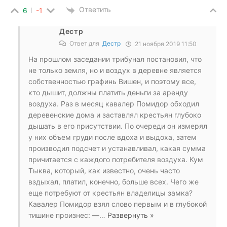
Ответить
6
-1
Дестр
Ответ для
Дестр
21 ноября 2019 11:50
На прошлом заседании трибунал постановил, что
не только земля, но и воздух в деревне является
собственностью графинь Вишен, и поэтому все,
кто дышит, должны платить деньги за аренду
воздуха. Раз в месяц кавалер Помидор обходил
деревенские дома и заставлял крестьян глубоко
дышать в его присутствии. По очереди он измерял
у них объем груди после вдоха и выдоха, затем
производил подсчет и устанавливал, какая сумма
причитается с каждого потребителя воздуха. Кум
Тыква, который, как известно, очень часто
вздыхал, платил, конечно, больше всех. Чего же
еще потребуют от крестьян владелицы замка?
Кавалер Помидор взял слово первым и в глубокой
тишине произнес: —
…
Развернуть »