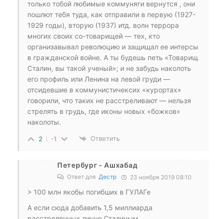
только тобой любимые коммуняги вернутся , они
пошлют тебя туда, как отправили в первую (1927-
1929 годы), вторую (1937) итд. волн террора
многих своих со-товарищей — тех, кто
организавывал революцию и защищал ее интерсы
в гражданской войне. А ты будешь петь «Товарищ
Сталин, вы такой ученый»; и не забудь наколоть
его профиль или Ленина на левой груди —
отсидевшие в коммунистичексих «курортах»
говорили, что таких не расстреливают — нельзя
стрелять в грудь, где иконы новых «божков»
наколоты.
Ответить
2
-1
Петербург - Ашхабад
Ответ для
Дестр
23 ноября 2019 08:10
> 100 млн якобы погибших в ГУЛАГе
А если сюда добавить 1,5 миллиарда
расстрелянных лично Сталиным…