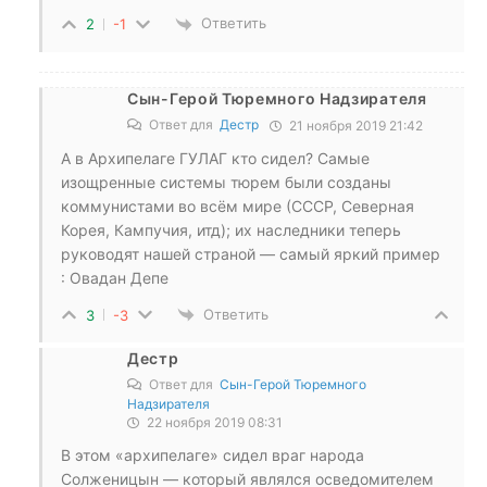
Ответить
2
-1
Сын-Герой Тюремного Надзирателя
Ответ для
Дестр
21 ноября 2019 21:42
А в Архипелаге ГУЛАГ кто сидел? Самые
изощренные системы тюрем были созданы
коммунистами во всём мире (СССР, Северная
Корея, Кампучия, итд); их наследники теперь
руководят нашей страной — самый яркий пример
: Овадан Депе
Ответить
3
-3
Дестр
Ответ для
Сын-Герой Тюремного
Надзирателя
22 ноября 2019 08:31
В этом «архипелаге» сидел враг народа
Солженицын — который являлся осведомителем