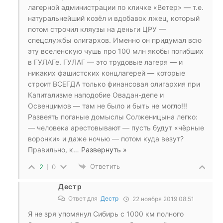
лагерной администрации по кличке «Ветер» — т.е.
натуральнейший козёл и вдобавок лжец, который
потом строчил кляузы на деньги ЦРУ —
спецслужбы олигархов. Именно он придумал всю
эту вселенскую чушь про 100 млн якобы погибших
в ГУЛАГе. ГУЛАГ — это трудовые лагеря — и
никаких фашистских концлагерей — которые
строит ВСЕГДА только финансовая олигархия при
Капитализме наподобие Овадан-депе и
Освенцимов — там не было и быть не могло!!!
Развеять поганые домыслы Солженицына легко:
— человека арестовывают — пусть будут «чёрные
воронки» и даже ночью — потом куда везут?
Правильно, к
…
Развернуть »
Ответить
2
0
Дестр
Ответ для
Дестр
22 ноября 2019 08:51
Я не зря упомянул Сибирь с 1000 км полного