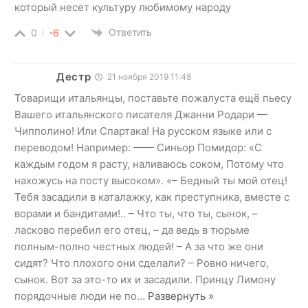
который несет культуру любимому народу
Ответить
0
-6
Дестр
21 ноября 2019 11:48
Товарищи итальянцы, поставьте пожалуста ещё пьесу
Вашего итальянского писателя Джанни Родари —
Чипполино! Или Спартака! На русском языке или с
переводом! Например: —— Синьор Помидор: «С
каждым годом я расту, наливаюсь соком, Потому что
нахожусь на посту высоком». «– Бедный ты мой отец!
Тебя засадили в каталажку, как преступника, вместе с
ворами и бандитами!.. – Что ты, что ты, сынок, –
ласково перебил его отец, – да ведь в тюрьме
полным-полно честных людей! – А за что же они
сидят? Что плохого они сделали? – Ровно ничего,
сынок. Вот за это-то их и засадили. Принцу Лимону
порядочные люди не по
…
Развернуть »