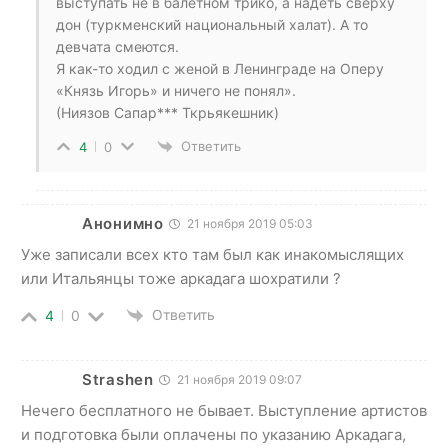
выступать не в балетном трико, а надеть сверху
дон (туркменский национальный халат). А то
девчата смеются.
Я как-то ходил с женой в Ленинграде на Оперу
«Князь Игорь» и ничего не понял».
(Ниязов Сапар*** Ткрьякешник)
Ответить
4
0
Анонимно
21 ноября 2019 05:03
Уже записали всех кто там был как инакомыслящих
или Итальянцы тоже аркадага шохратили ?
Ответить
4
0
Strashen
21 ноября 2019 09:07
Нечего бесплатного не бывает. Выступление артистов
и подготовка были оплачены по указанию Аркадага,