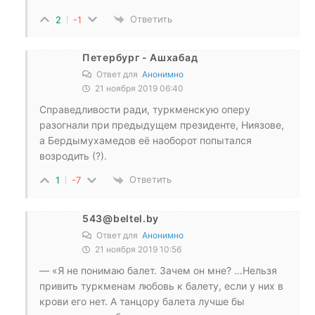
Ответить
2
-1
Петербург - Ашхабад
Ответ для
Анонимно
21 ноября 2019 06:40
Справедливости ради, туркменскую оперу
разогнали при предыдущем президенте, Ниязове,
а Бердымухамедов её наоборот попытался
возродить (?).
Ответить
1
-7
543@beltel.by
Ответ для
Анонимно
21 ноября 2019 10:56
— «Я не понимаю балет. Зачем он мне? …Нельзя
привить туркменам любовь к балету, если у них в
крови его нет. А танцору балета лучше бы