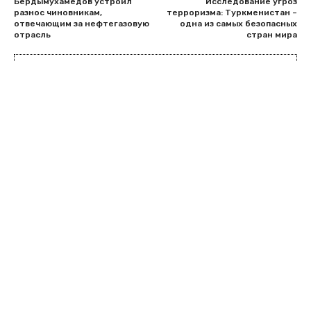
Бердымухамедов устроил
Исследование угроз
разнос чиновникам,
терроризма: Туркменистан –
отвечающим за нефтегазовую
одна из самых безопасных
отрасль
стран мира