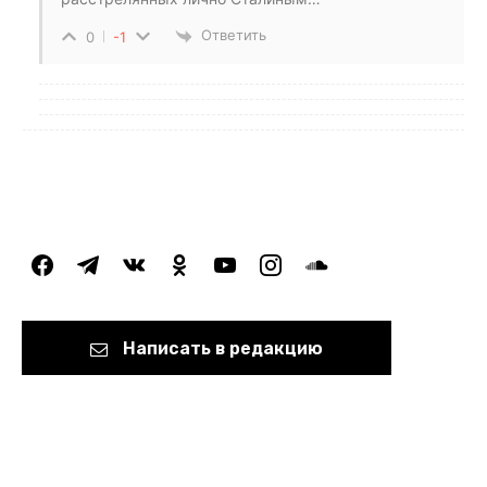
Ответить
0
-1
facebook
telegram
vkontakte
odnoklassniki
youtube
instagram
soundcloud
Написать в редакцию