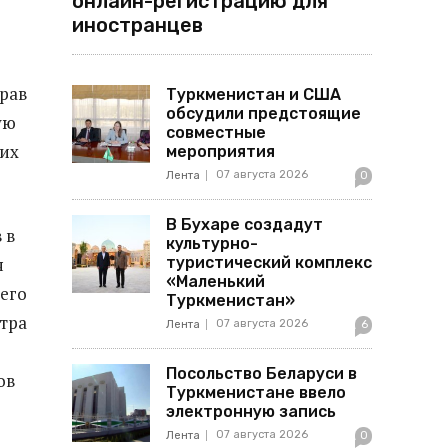
онлайн-регистрацию для
иностранцев
о
рав
Туркменистан и США
обсудили предстоящие
ую
совместные
 их
мероприятия
07 августа 2026
Лента
0
В Бухаре создадут
 в
культурно-
я
туристический комплекс
«Маленький
его
Туркменистан»
нтра
07 августа 2026
Лента
6
Посольство Беларуси в
ов
Туркменистане ввело
электронную запись
07 августа 2026
Лента
0