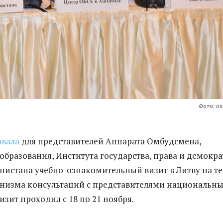
Фото: os
овала
для представителей Аппарата Омбудсмена,
образования, Института государства, права и демокр
истана учебно-ознакомительный визит в Литву на т
низма консультаций с представителями национальн
зит проходил с 18 по 21 ноября.