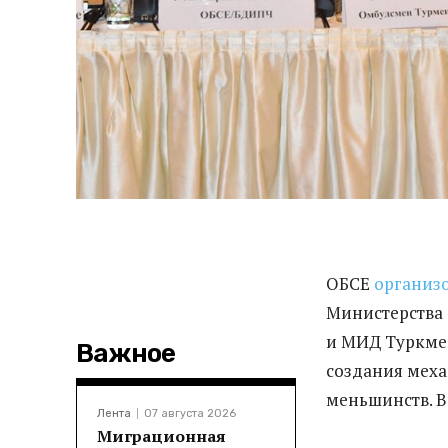
ОБСЕ
организ
Министерства 
и МИД Туркмен
Важное
создания меха
меньшинств. Ви
Лента
07 августа 2026
Миграционная