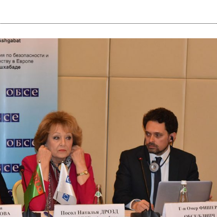
i
m
s
e
h
n
c
e