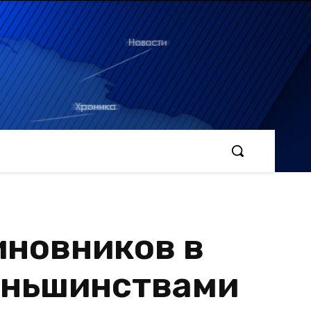
иновников в
меньшинствами