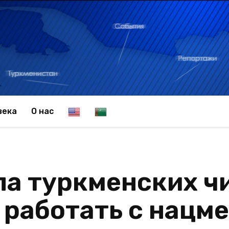
E
T
века
О нас
n
u
а туркменских ч
g
r
 работать с нац
l
k