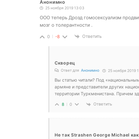
Анонимно
25 ноября 2019 13:03
ООО теперь Дрозд гомосексуализм продвиг
мозг о толерантности .
Ответить
0
-8
Скворец
Ответ для
Анонимно
25 ноября 2019 1
Вы статью читали? Под «национальны
армяне и представители других нацио
территории Туркменистана. Причем зд
Ответить
8
0
Не так Strashen George Michael ка