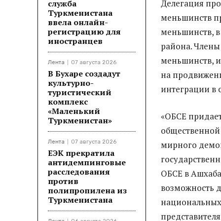
Делегация про
служба
Туркменистана
меньшинств пр
ввела онлайн-
регистрацию для
меньшинств, в
иностранцев
района. Члены
меньшинств, и
Лента
07 августа 2026
В Бухаре создадут
на продвижени
культурно-
интеграции в 
туристический
комплекс
«Маленький
«ОБСЕ придает
Туркменистан»
общественной 
Лента
07 августа 2026
мирного демо
ЕЭК прекратила
государственн
антидемпинговые
расследования
ОБСЕ в Ашхаба
против
возможность д
полипропилена из
Туркменистана
национальных
представителя