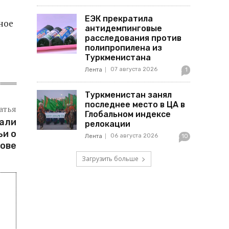
ЕЭК прекратила
ное
антидемпинговые
расследования против
полипропилена из
Туркменистана
07 августа 2026
Лента
1
Туркменистан занял
последнее место в ЦА в
атья
Глобальном индексе
вали
релокации
ьи о
06 августа 2026
Лента
10
ове
Загрузить больше