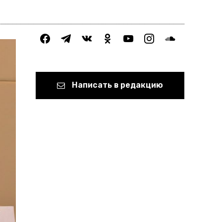
facebook
telegram
vkontakte
odnoklassniki
youtube
instagram
soundcloud
Написать в редакцию