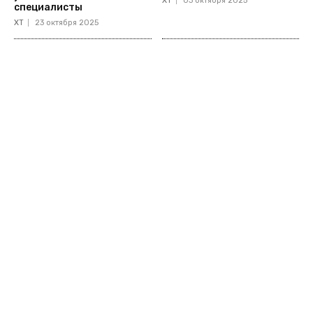
ХТ
03 октября 2025
специалисты
ХТ
23 октября 2025