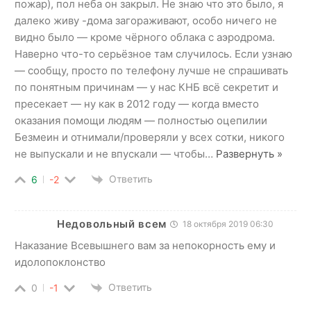
пожар), пол неба он закрыл. Не знаю что это было, я
далеко живу -дома загораживают, особо ничего не
видно было — кроме чёрного облака с аэродрома.
Наверно что-то серьёзное там случилось. Если узнаю
— сообщу, просто по телефону лучше не спрашивать
по понятным причинам — у нас КНБ всё секретит и
пресекает — ну как в 2012 году — когда вместо
оказания помощи людям — полностью оцепилии
Безмеин и отнимали/проверяли у всех сотки, никого
не выпускали и не впускали — чтобы
…
Развернуть »
Ответить
6
-2
Недовольный всем
18 октября 2019 06:30
Наказание Всевышнего вам за непокорность ему и
идолопоклонство
Ответить
0
-1