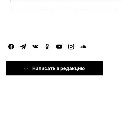
facebook
telegram
vkontakte
odnoklassniki
youtube
instagram
soundcloud
Написать в редакцию