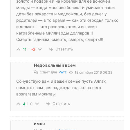
золото и подарки и на кобелей для её вонючей
манды — когда массово болеют и умирают наши
дети без лекарств и медпомощи, без денег у
родителей — в то время — как эти отродья только
и делают — что развлекаются и вывозят
награбленные миллиарды долларов!!!
Смерть гадинам, смерть, смерть, смерть!!!
Ответить
11
-2
Недовольный всем
Ответ для
Ретт
18 октября 2019 06:33
Сочувствую вам и вашей семье пусть Аллах
поможет вам вся надежда только на него
возлагаем молитвы
Ответить
4
0
имхо