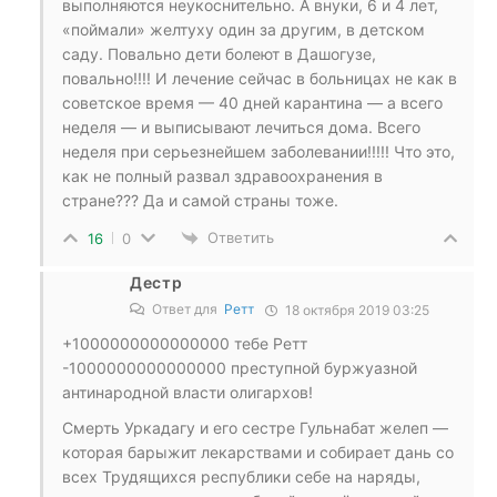
выполняются неукоснительно. А внуки, 6 и 4 лет,
«поймали» желтуху один за другим, в детском
саду. Повально дети болеют в Дашогузе,
повально!!!! И лечение сейчас в больницах не как в
советское время — 40 дней карантина — а всего
неделя — и выписывают лечиться дома. Всего
неделя при серьезнейшем заболевании!!!!! Что это,
как не полный развал здравоохранения в
стране??? Да и самой страны тоже.
Ответить
16
0
Дестр
Ответ для
Ретт
18 октября 2019 03:25
+1000000000000000 тебе Ретт
-1000000000000000 преступной буржуазной
антинародной власти олигархов!
Смерть Уркадагу и его сестре Гульнабат желеп —
которая барыжит лекарствами и собирает дань со
всех Трудящихся республики себе на наряды,