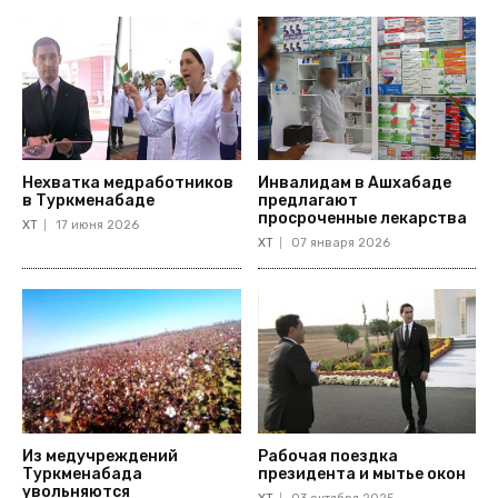
Нехватка медработников
Инвалидам в Ашхабаде
в Туркменабаде
предлагают
просроченные лекарства
ХТ
17 июня 2026
ХТ
07 января 2026
Из медучреждений
Рабочая поездка
Туркменабада
президента и мытье окон
увольняются