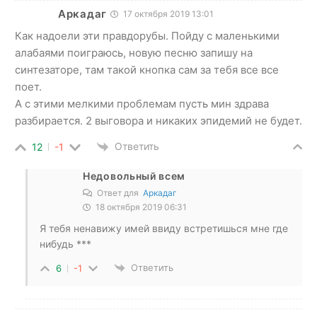
Аркадаг
17 октября 2019 13:01
Как надоели эти правдорубы. Пойду с маленькими
алабаями поиграюсь, новую песню запишу на
синтезаторе, там такой кнопка сам за тебя все все
поет.
А с этими мелкими проблемам пусть мин здрава
разбирается. 2 выговора и никаких эпидемий не будет.
Ответить
12
-1
Недовольный всем
Ответ для
Аркадаг
18 октября 2019 06:31
Я тебя ненавижу имей ввиду встретишься мне где
нибудь ***
Ответить
6
-1