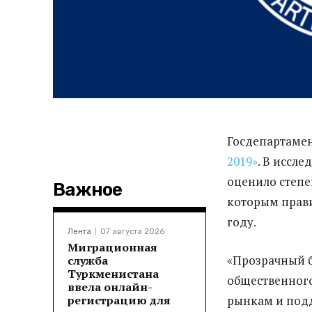
Госдепартаме
2019»
. В иссл
оценило степе
Важное
которым прав
году.
Лента
07 августа 2026
Миграционная
«Прозрачный 
служба
Туркменистана
общественного
ввела онлайн-
регистрацию для
рынкам и под