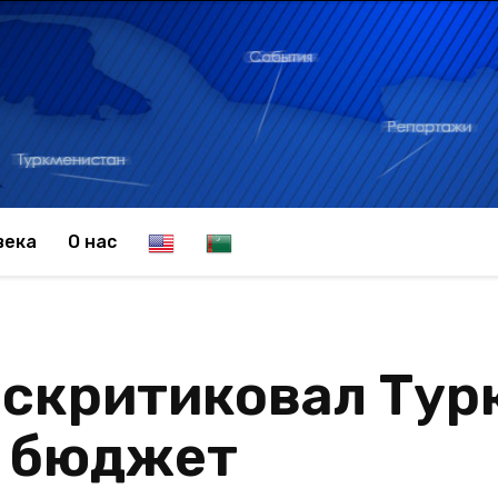
E
T
века
О нас
n
u
аскритиковал Тур
g
r
 бюджет
l
k