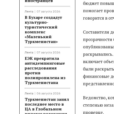
иностранцев
бюджет повыша
помогает про
Лента
07 августа 2026
В Бухаре создадут
говорится в от
культурно-
туристический
комплекс
Составители д
«Маленький
прозрачности 
Туркменистан»
опубликованы 
Лента
07 августа 2026
раскрывались.
ЕЭК прекратила
включает объе
антидемпинговые
расследования
были раскрыты
против
финансовые д
полипропилена из
Туркменистана
представленн
Лента
06 августа 2026
Ведомство, ко
Туркменистан занял
последнее место в
степенью неза
ЦА в Глобальном
проверке.
индексе релокации