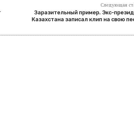
Следующая ст
т
Заразительный пример. Экс-прези
Казахстана записал клип на свою п