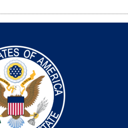
i
m
s
e
h
n
c
e