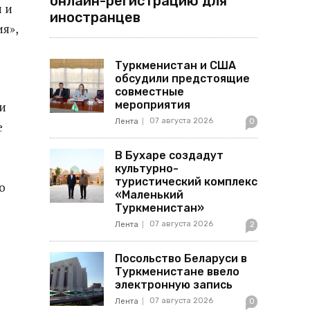
онлайн-регистрацию для
 и
иностранцев
я»,
Туркменистан и США
обсудили предстоящие
совместные
мероприятия
и
07 августа 2026
Лента
0
е
В Бухаре создадут
культурно-
туристический комплекс
о
«Маленький
Туркменистан»
07 августа 2026
Лента
2
Посольство Беларуси в
Туркменистане ввело
электронную запись
07 августа 2026
Лента
0