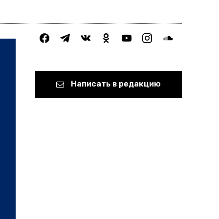
facebook
telegram
vkontakte
odnoklassniki
youtube
instagram
soundcloud
Написать в редакцию