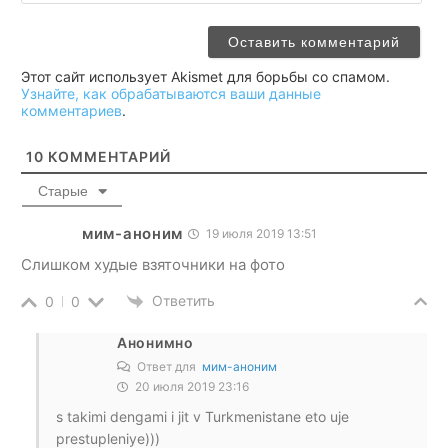
Этот сайт использует Akismet для борьбы со спамом.
Узнайте, как обрабатываются ваши данные
комментариев
.
10
КОММЕНТАРИЙ
Старые
мим-аноним
19 июля 2019 13:51
Слишком худые взяточники на фото
Ответить
0
0
Анонимно
Ответ для
мим-аноним
20 июля 2019 23:16
s takimi dengami i jit v Turkmenistane eto uje
prestupleniye)))