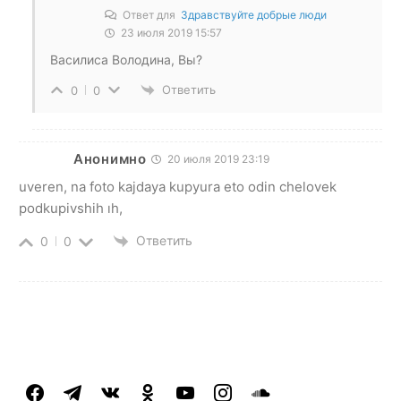
Ответ для
Здравствуйте добрые люди
23 июля 2019 15:57
Василиса Володина, Вы?
Ответить
0
0
Анонимно
20 июля 2019 23:19
uveren, na foto kajdaya kupyura eto odin chelovek
podkupivshih ıh,
Ответить
0
0
facebook
telegram
vkontakte
odnoklassniki
youtube
instagram
soundcloud