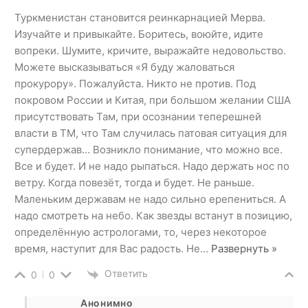
Туркменистан становится реинкарнацией Мерва.
Изучайте и привыкайте. Боритесь, воюйте, идите
вопреки. Шумите, кричите, выражайте недовольство.
Можете высказываться «Я буду жаловаться
прокурору». Пожалуйста. Никто не против. Под
покровом России и Китая, при большом желании США
присутствовать Там, при осознании теперешней
власти в ТМ, что Там случилась патовая ситуация для
супердержав… Возникло понимание, что можно все.
Все и будет. И не надо рыпаться. Надо держать нос по
ветру. Когда повезёт, тогда и будет. Не раньше.
Маленьким державам не надо сильно ерепениться. А
надо смотреть на небо. Как звезды встанут в позицию,
определённую астрологами, то, через некоторое
время, наступит для Вас радость. Не
…
Развернуть »
Ответить
0
0
Анонимно