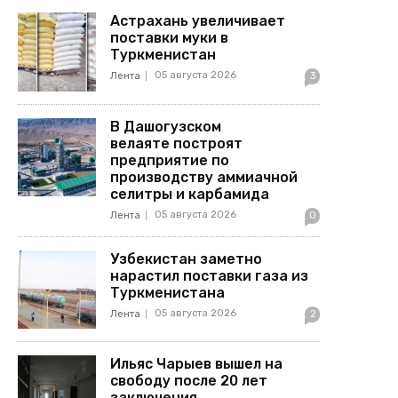
Астрахань увеличивает
поставки муки в
Туркменистан
05 августа 2026
Лента
3
В Дашогузском
велаяте построят
предприятие по
производству аммиачной
селитры и карбамида
05 августа 2026
Лента
0
Узбекистан заметно
нарастил поставки газа из
Туркменистана
05 августа 2026
Лента
2
Ильяс Чарыев вышел на
свободу после 20 лет
заключения