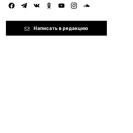
facebook
telegram
vkontakte
odnoklassniki
youtube
instagram
soundcloud
Написать в редакцию