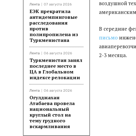
воздушной тех
Лента
07 августа 2026
ЕЭК прекратила
американским 
антидемпинговые
расследования
против
В середине фе
полипропилена из
письмо
инжене
Туркменистана
авиаперевозчи
Лента
06 августа 2026
2-3 месяца.
Туркменистан занял
последнее место в
ЦА в Глобальном
индексе релокации
Лента
06 августа 2026
Огулджахан
Атабаева провела
национальный
круглый стол на
тему грудного
вскармливания