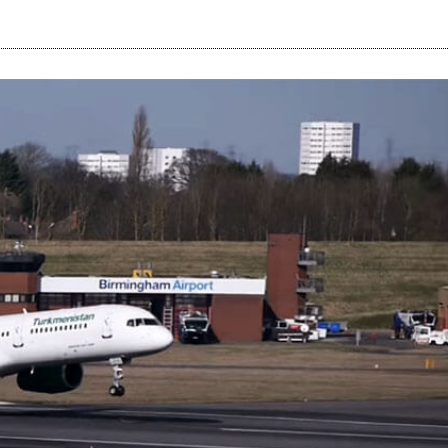
i
m
s
e
h
n
c
e