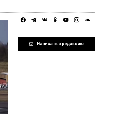
facebook
telegram
vkontakte
odnoklassniki
youtube
instagram
soundcloud
Написать в редакцию