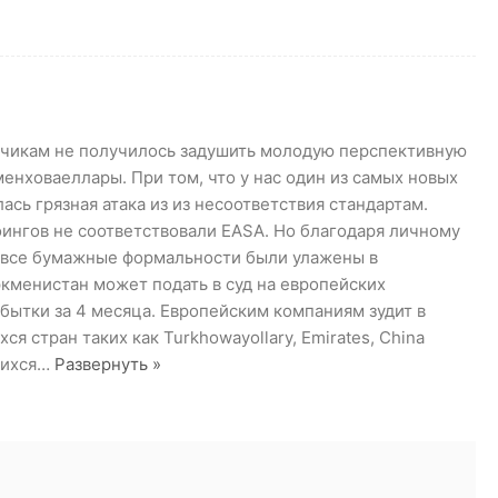
озчикам не получилось задушить молодую перспективную
нховаеллары. При том, что у нас один из самых новых
ась грязная атака из из несоответствия стандартам.
оингов не соответствовали EASA. Но благодаря личному
 все бумажные формальности были улажены в
ркменистан может подать в суд на европейских
бытки за 4 месяца. Европейским компаниям зудит в
я стран таких как Turkhowayollary, Emirates, China
шихся
…
Развернуть »