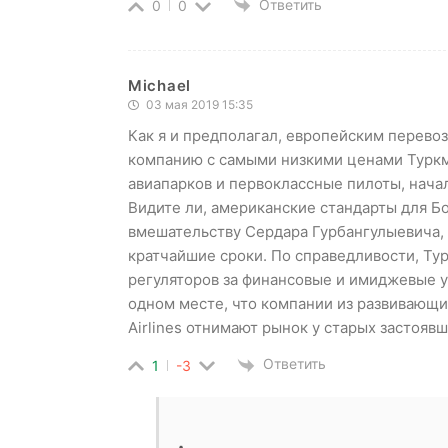
Ответить
0
0
Michael
03 мая 2019 15:35
Как я и предполагал, европейским перев
компанию с самыми низкими ценами Туркме
авиапарков и первоклассные пилоты, начал
Видите ли, американские стандарты для Б
вмешательству Сердара Гурбангулыевича,
кратчайшие сроки. По справедливости, Ту
регуляторов за финансовые и имиджевые у
одном месте, что компании из развивающихс
Airlines отнимают рынок у старых застояв
Ответить
1
-3