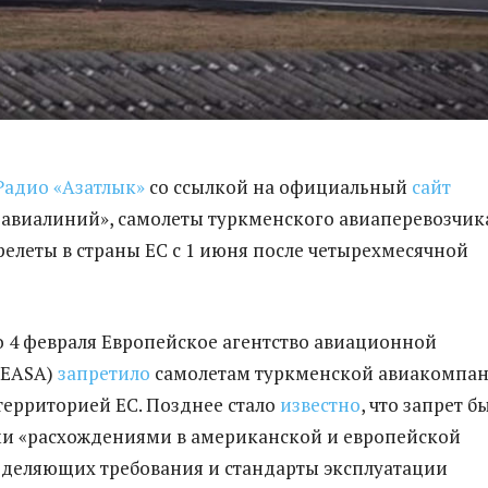
Радио «Азатлык»
со ссылкой на официальный
сайт
авиалиний», самолеты туркменского авиаперевозчик
релеты в страны ЕС с 1 июня после четырехмесячной
 4 февраля Европейское агентство авиационной
(EASA)
запретило
самолетам туркменской авиакомпа
территорией ЕС. Позднее стало
известно
, что запрет б
ми «расхождениями в американской и европейской
еделяющих требования и стандарты эксплуатации