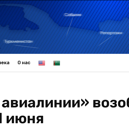
E
T
века
О нас
n
u
 авиалинии» возо
g
r
1 июня
l
k