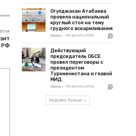
Огулджахан Атабаева
провела национальный
круглый стол на тему
грудного вскармливания
атья
06 августа 2026
Лента
2
нзит
в РФ
Действующий
председатель ОБСЕ
провел переговоры с
президентом
Туркменистана и главой
МИД
06 августа 2026
Лента
1
Загрузить больше