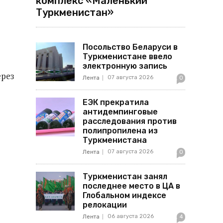
комплекс «Маленький
Туркменистан»
Посольство Беларуси в
Туркменистане ввело
электронную запись
ерез
07 августа 2026
Лента
0
ЕЭК прекратила
антидемпинговые
расследования против
полипропилена из
Туркменистана
07 августа 2026
Лента
0
Туркменистан занял
последнее место в ЦА в
Глобальном индексе
релокации
06 августа 2026
Лента
4