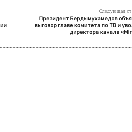
Следующая ст
Президент Бердымухамедов объя
ции
выговор главе комитета по ТВ и ув
директора канала «Mi