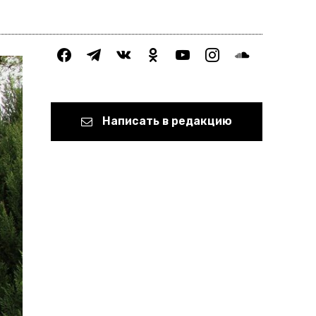
facebook
telegram
vkontakte
odnoklassniki
youtube
instagram
soundcloud
Написать в редакцию