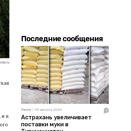
Последние сообщения
vda.ru
ская
Лента
05 августа 2026
2
 и в
Астрахань увеличивает
поставки муки в
кого