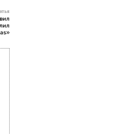
атья
вил
олил
ras»