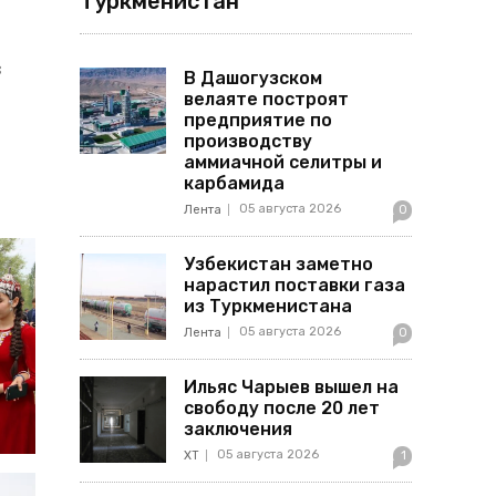
Туркменистан
з
В Дашогузском
велаяте построят
предприятие по
производству
аммиачной селитры и
карбамида
05 августа 2026
Лента
0
Узбекистан заметно
нарастил поставки газа
из Туркменистана
05 августа 2026
Лента
0
Ильяс Чарыев вышел на
свободу после 20 лет
заключения
05 августа 2026
ХТ
1