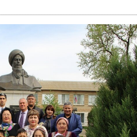
i
m
s
e
h
n
c
e