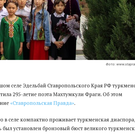
Фото: www.stapra
ьшом селе Эдельбай Ставропольского Края РФ туркмен
тила 295-летие поэта Махтумкули Фраги. Об этом
ание
«Ставропольская Правда»
.
то в селе компактно проживает туркменская диаспора,
сь был установлен бронзовый бюст великого туркменс