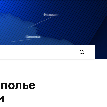
ополье
и