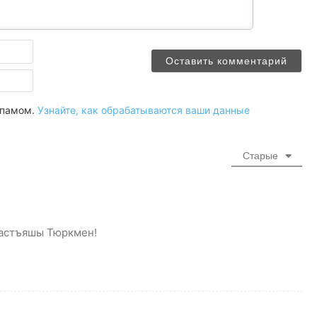
Имя
Email
 спамом.
Узнайте, как обрабатываются ваши данные
Старые
настъяшы Тюркмен!