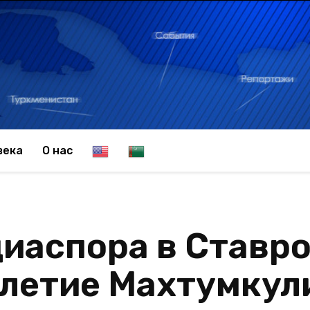
E
T
века
О нас
n
u
иаспора в Ставр
g
r
-летие Махтумкул
l
k