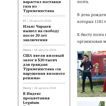
поэта.
нарастил поставки
газа из
Туркменистана
В день рожден
которых 1181 
ХТ
05 августа 2026
Ильяс Чарыев
вышел на свободу
К бюсту поэта
после 20 лет
заключения
организован м
Лента
04 августа 2026
США ввели визовый
залог в $20 тысяч
для граждан
Туркменистана «за
нарушения визового
режима»
Лента
04 августа 2026
В Индекс
процветания
Legatum