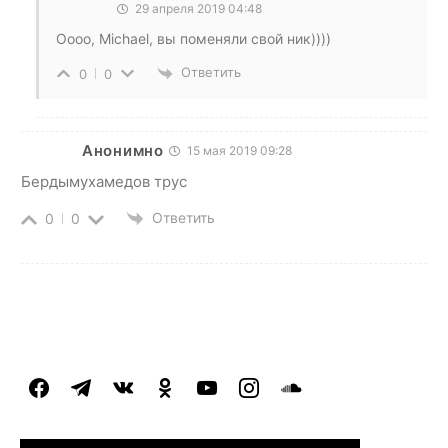
29 апреля 2019 04:48
Оооо, Michael, вы поменяли свой ник))))
Ответить
0
0
Анонимно
15 мая 2019 09:28
Бердымухамедов трус
Ответить
0
0
facebook
telegram
vkontakte
odnoklassniki
youtube
instagram
soundcloud