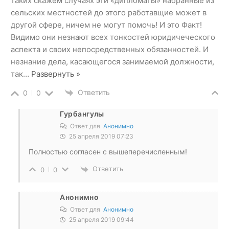
таких скажем случаях эти «дипломаты» набранные из
сельских местностей до этого работавщие может в
другой сфере, ничем не могут помочь! И это Факт!
Видимо они незнают всех тонкостей юридичеческого
аспекта и своих непосредственных обязанностей. И
незнание дела, касающегося занимаемой должности,
так
…
Развернуть »
Ответить
0
0
Гурбангулы
Ответ для
Анонимно
25 апреля 2019 07:23
Полностью согласен с вышеперечисленным!
Ответить
0
0
Анонимно
Ответ для
Анонимно
25 апреля 2019 09:44