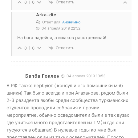
Ответить
0
0
Arka-die
Ответ для
Анонимно
04 апреля 2019 22:52
На бога надейся, а ишаков расстреливай!
Ответить
0
0
Бапба Гоклен
04 апреля 2019 13:53
В РФ также вербуют ( консул и его помошники мнб
шники) Так было всегда и при Агаханове. рядом были
2-3 резидента якобы среди сообщества туркменских
студентов проводили собрания и прочии
мероприятие. обычно осведомители были в тех вузах
где учиться много представителей из ТМ( и где они
тусуются в общагах) В нулевые годы ко мне был
представлен один из таких осведомителей. Просто