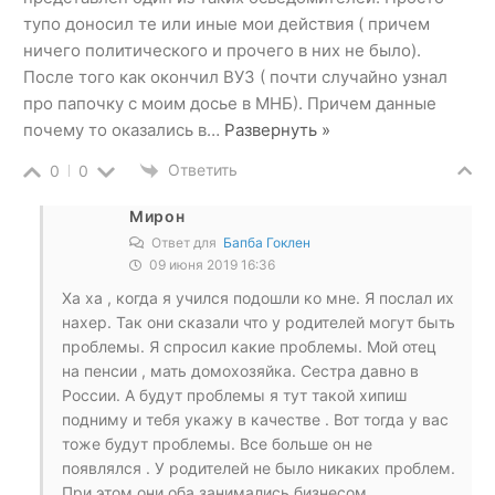
тупо доносил те или иные мои действия ( причем
ничего политического и прочего в них не было).
После того как окончил ВУЗ ( почти случайно узнал
про папочку с моим досье в МНБ). Причем данные
почему то оказались в
…
Развернуть »
Ответить
0
0
Мирон
Ответ для
Бапба Гоклен
09 июня 2019 16:36
Ха ха , когда я учился подошли ко мне. Я послал их
нахер. Так они сказали что у родителей могут быть
проблемы. Я спросил какие проблемы. Мой отец
на пенсии , мать домохозяйка. Сестра давно в
России. А будут проблемы я тут такой хипиш
подниму и тебя укажу в качестве . Вот тогда у вас
тоже будут проблемы. Все больше он не
появлялся . У родителей не было никаких проблем.
При этом они оба занимались бизнесом.