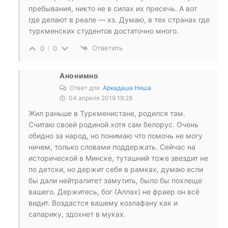
пребывания, никто не в силах их пресечь. А вот
где делают в реале — хз. Думаю, в тех странах где
туркменских студентов достаточно много.
Ответить
0
0
Анонимно
Ответ для
Аркадаша Няша
04 апреля 2019 19:28
Жил раньше в Туркменистане, родился там.
Считаю своей родиной хотя сам белорус. Очень
обидно за народ, но понимаю что помочь не могу
ничем, только словами поддержать. Сейчас на
исторической в Минске, туташний тоже звездит не
по детски, но держит себя в рамках, думаю если
бы дали нейтралитет замутить, было бы похлеще
вашего. Держитесь, бог (Аллах) не фраер он всё
видит. Воздастся вашему козлафану как и
сапарику, здохнет в муках.