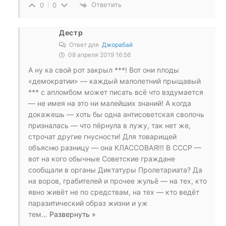
Ответить
0
0
Дестр
Ответ для
Джорабай
08 апреля 2019 16:56
А ну ка свой рот закрыл ***! Вот они плоды
«демократии» — каждый малолетний прыщавый
*** с апломбом может писать всё что вздумается
— не имея на это ни малейших знаний! А когда
докажешь — хоть бы одна антисоветская сволочь
призналась — что пёрнула в лужу, так нет же,
строчат другие гнусности! Для товарищей
объясню разницу — она КЛАССОВАЯ!!! В СССР —
вот на кого обычные Советские граждане
сообщали в органы Диктатуры Пролетариата? Да
на воров, грабителей и прочее жульё — на тех, кто
явно живёт не по средствам, на тех — кто ведёт
паразитический образ жизни и уж
тем
…
Развернуть »