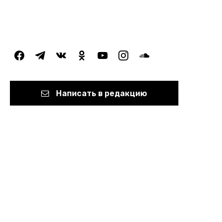
facebook
telegram
vkontakte
odnoklassniki
youtube
instagram
soundcloud
Написать в редакцию