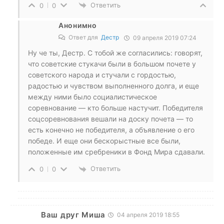
Ответить
0
0
Анонимно
Ответ для
Дестр
09 апреля 2019 07:24
Ну че ты, Дестр. С тобой же согласились: говорят,
что советские стукачи были в большом почете у
советского народа и стучали с гордостью,
радостью и чувством выполненного долга, и еще
между ними было социалистическое
соревнование — кто больше настучит. Победителя
соцсоревнования вешали на доску почета — то
есть конечно не победителя, а объявление о его
победе. И еще они бескорыстные все были,
положенные им сребреники в Фонд Мира сдавали.
Ответить
0
0
Ваш друг Миша
04 апреля 2019 18:55