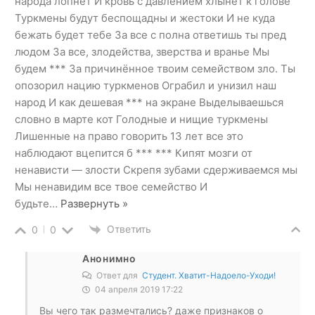
народа лопнет И кровь с давлением хлынет к голове
Туркмены будут беспощадны и жестоки И не куда
бежать будет тебе За все с полна ответишь ты пред
людом За все, злодейства, зверства и вранье Мы
будем *** За причинённое твоим семейством зло. Ты
опозорил нацию туркменов Ограбил и унизил наш
народ И как дешевая *** на экране Выделываешься
словно в марте кот Голодные и нищие туркмены
Лишенные на право говорить 13 лет все это
наблюдают вцепится б *** *** Кипят мозги от
ненависти — злости Скрепя зубами сдерживаемся мы
Мы ненавидим все твое семейство И
будьте
…
Развернуть »
Ответить
0
0
Анонимно
Ответ для
Студент. Хватит-Надоело-Уходи!
04 апреля 2019 17:22
Вы чего так размечтались? даже признаков о