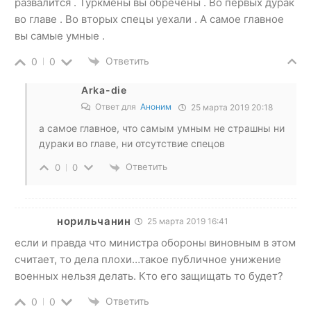
развалится . Туркмены вы обречены . Во первых дурак
во главе . Во вторых спецы уехали . А самое главное
вы самые умные .
Ответить
0
0
Arka-die
Ответ для
Аноним
25 марта 2019 20:18
а самое главное, что самым умным не страшны ни
дураки во главе, ни отсутствие спецов
Ответить
0
0
норильчанин
25 марта 2019 16:41
если и правда что министра обороны виновным в этом
считает, то дела плохи…такое публичное унижение
военных нельзя делать. Кто его защищать то будет?
Ответить
0
0