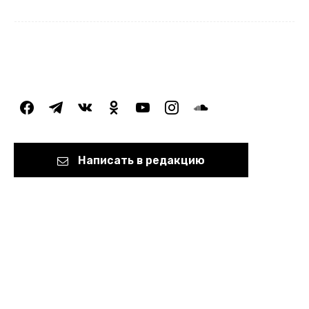
facebook
telegram
vkontakte
odnoklassniki
youtube
instagram
soundcloud
Написать в редакцию