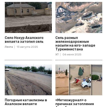
Село Нохур Ахалского
Сель размыл
велаята затопил сель
железнодорожные
насыпи на юго-западе
Лента
13 августа 2025
Туркменистана
ХТ
06 июня 2025
Погодные катаклизмы в
«Метеожурнал» о
Ахалском велаяте
причинах затопления