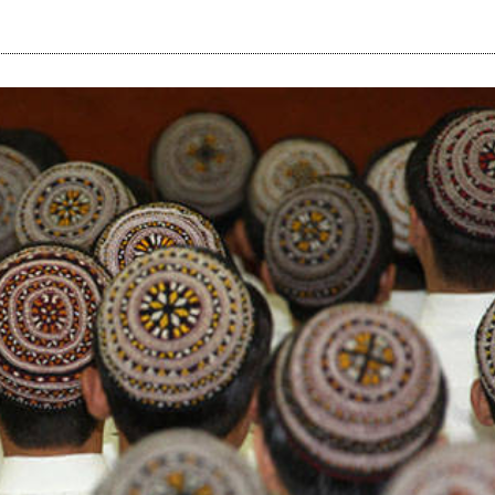
i
m
s
e
h
n
c
e