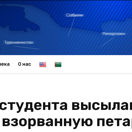
E
T
века
О нас
n
u
 студента высыла
g
r
 взорванную пет
l
k