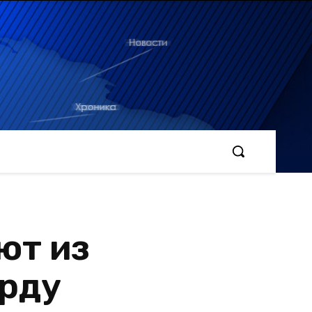
ют из
арду