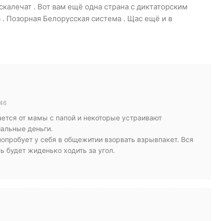
скалечат . Вот вам ещё одна страна с диктаторским
. Позорная Белорусская система . Щас ещё и в
46
ается от мамы с папой и некоторые устраивают
шальные деньги.
попробует у себя в общежитии взорвать взрывпакет. Вся
ь будет жиденько ходить за угол.