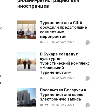
онлайн-регистрацию для
иностранцев
Туркменистан и США
с
обсудили предстоящие
совместные
мероприятия
07 августа 2026
Лента
0
В Бухаре создадут
культурно-
туристический комплекс
«Маленький
Туркменистан»
о
07 августа 2026
Лента
3
д
Посольство Беларуси в
Туркменистане ввело
электронную запись
07 августа 2026
Лента
0