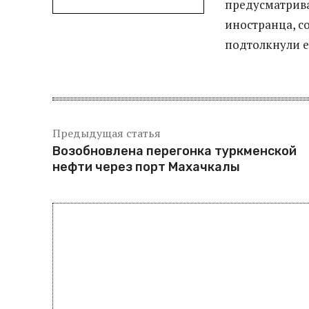
предусматрива
иностранца, с
подтолкнули ег
Предыдущая статья
Возобновлена перегонка туркменской
нефти через порт Махачкалы