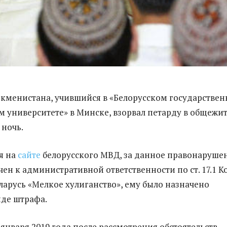
ркменистана, учившийся в «Белорусском государстве
 университете» в Минске, взорвал петарду в общежи
ночь.
я на
сайте
белорусского МВД, за данное правонаруше
чен к административной ответственности по ст. 17.1 
ларусь «Мелкое хулиганство», ему было назначено
иде штрафа.
 января 2019 года после рассмотрения обстоятельств