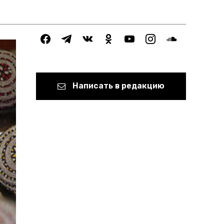
facebook
telegram
vkontakte
odnoklassniki
youtube
instagram
soundcloud
Написать в редакцию