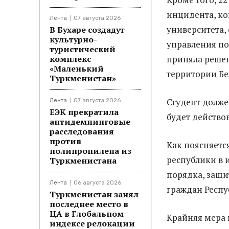
инцидента, ко
Лента
07 августа 2026
университета,
В Бухаре создадут
культурно-
управления п
туристический
комплекс
приняла решен
«Маленький
территории Бе
Туркменистан»
Студент должен
Лента
07 августа 2026
ЕЭК прекратила
будет действов
антидемпинговые
расследования
против
Как поясняетс
полипропилена из
республики в 
Туркменистана
порядка, защи
Лента
06 августа 2026
граждан Респу
Туркменистан занял
последнее место в
ЦА в Глобальном
Крайняя мера 
индексе релокации