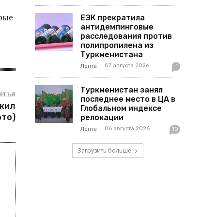
рые
ЕЭК прекратила
антидемпинговые
расследования против
полипропилена из
Туркменистана
07 августа 2026
Лента
1
Туркменистан занял
атья
последнее место в ЦА в
жил
Глобальном индексе
ото)
релокации
06 августа 2026
Лента
10
Загрузить больше