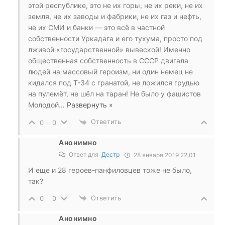
этой республике, это не их горы, не их реки, не их
земля, не их заводы и фабрики, не их газ и нефть,
не их СМИ и банки — это всё в частной
собственности Уркадага и его тухума, просто под
лживой «государственной» вывеской! Именно
общественная собственность в СССР двигала
людей на массовый героизм, ни один немец не
кидался под Т-34 с гранатой, не ложился грудью
на пулемёт, не шёл на таран! Не было у фашистов
Молодой
…
Развернуть »
Ответить
0
0
Анонимно
Ответ для
Дестр
28 января 2019 22:01
И еще и 28 героев-панфиловцев тоже не было,
так?
Ответить
0
0
Анонимно