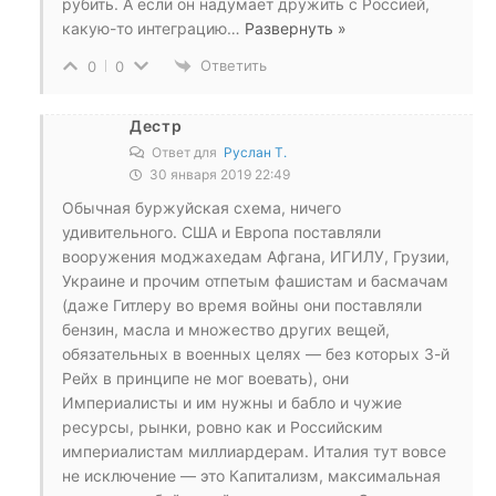
рубить. А если он надумает дружить с Россией,
какую-то интеграцию
…
Развернуть »
Ответить
0
0
Дестр
Ответ для
Руслан Т.
30 января 2019 22:49
Обычная буржуйская схема, ничего
удивительного. США и Европа поставляли
вооружения моджахедам Афгана, ИГИЛУ, Грузии,
Украине и прочим отпетым фашистам и басмачам
(даже Гитлеру во время войны они поставляли
бензин, масла и множество других вещей,
обязательных в военных целях — без которых 3-й
Рейх в принципе не мог воевать), они
Империалисты и им нужны и бабло и чужие
ресурсы, рынки, ровно как и Российским
империалистам миллиардерам. Италия тут вовсе
не исключение — это Капитализм, максимальная