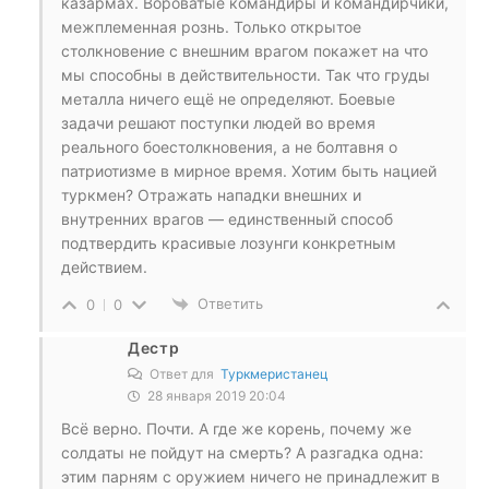
казармах. Вороватые командиры и командирчики,
межплеменная рознь. Только открытое
столкновение с внешним врагом покажет на что
мы способны в действительности. Так что груды
металла ничего ещё не определяют. Боевые
задачи решают поступки людей во время
реального боестолкновения, а не болтавня о
патриотизме в мирное время. Хотим быть нацией
туркмен? Отражать нападки внешних и
внутренних врагов — единственный способ
подтвердить красивые лозунги конкретным
действием.
Ответить
0
0
Дестр
Ответ для
Туркмеристанец
28 января 2019 20:04
Всё верно. Почти. А где же корень, почему же
солдаты не пойдут на смерть? А разгадка одна:
этим парням с оружием ничего не принадлежит в