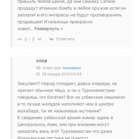
приьыль любой ценой, да они самому Сатане
продадут атомную бомбу и любое оружие если он
заплатит и его интересы не будут противоречить
продавцам! Итальянцы прекрасно
знают
…
Развернуть »
Ответить
0
0
ссср
Ответ для
Анонимно
28 января 2019 04:34
Закупают? Народ голодает, давка очереди, не
хватает обычная яйцо, и ты о Туркменистане
говоришь что богатая? Вот на узбекских кишлаках
и то лучше желудок наполняют чем в центре
ашхабада, ты их называешь мутными?
К сведению узбекская армия номер одинь в
Центральноц Азии, они при желании могут
захватить весь этот Туркменистан что даже
Итальянские пестики не помогут