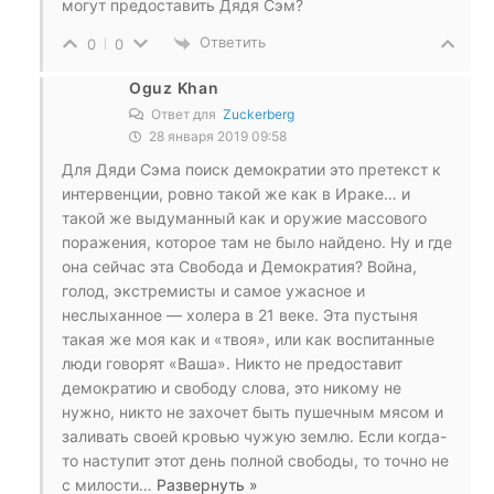
могут предоставить Дядя Сэм?
Ответить
0
0
Oguz Khan
Ответ для
Zuckerberg
28 января 2019 09:58
Для Дяди Сэма поиск демократии это претекст к
интервенции, ровно такой же как в Ираке… и
такой же выдуманный как и оружие массового
поражения, которое там не было найдено. Ну и где
она сейчас эта Свобода и Демократия? Война,
голод, экстремисты и самое ужасное и
неслыханное — холера в 21 веке. Эта пустыня
такая же моя как и «твоя», или как воспитанные
люди говорят «Ваша». Никто не предоставит
демократию и свободу слова, это никому не
нужно, никто не захочет быть пушечным мясом и
заливать своей кровью чужую землю. Если когда-
то наступит этот день полной свободы, то точно не
с милости
…
Развернуть »