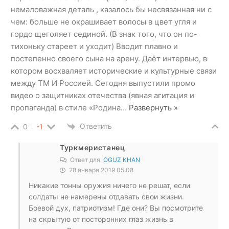
немаловажная деталь , казалось бы несвязанная ни с
чем: больше не окрашивает волосы в цвет угля и
гордо щеголяет сединой. (В знак того, что он по-
тихоньку стареет и уходит) Вводит плавно и
постепенно своего сына на арену. Даёт интервью, в
котором восхваляет исторические и культурные связи
между ТМ И Россией. Сегодня выпустили промо
видео о защитниках отечества (явная агитация и
пропаганда) в стиле «Родина
…
Развернуть »
Ответить
0
-1
Туркмеристанец
Ответ для
OGUZ KHAN
28 января 2019 05:08
Никакие тонны оружия ничего не решат, если
солдаты не намерены отдавать свои жизни.
Боевой дух, патриотизм! Где они? Вы посмотрите
на скрытую от посторонних глаз жизнь в