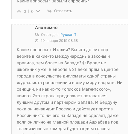
Какие вопросы? Забыли спросить?
Ответить
0
0
Анонимно
Ответ для
Руслан Т.
29 января 2019 08:58
Какие вопросы к Италии? Вы что до сих пор
верите в какие-то международные законы и
правила, тем более на Западе?))) Вроде не
школьник уже. В Европе в 21 веке прям в центре
города в консульстве дипломаты одной страны
журналиста расчленили и всему миру насрать. Ни
санкций, ни каких-то «списков Магнитского»,
ничего. Эта страна продолжает оставаться
лучшим другом и партнером Запада. И Бердуну
пока он ненавидит Россию и действует против
России никто ничего на Западе не сделает, даже
если он лично на главной площади Ашхабада под
телевизионные камеры будет людям головы