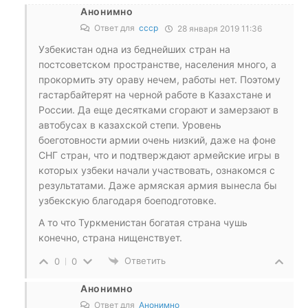
Анонимно
Ответ для
ссср
28 января 2019 11:36
Узбекистан одна из беднейших стран на
постсоветском пространстве, населения много, а
прокормить эту ораву нечем, работы нет. Поэтому
гастарбайтерят на черной работе в Казахстане и
России. Да еще десятками сгорают и замерзают в
автобусах в казахской степи. Уровень
боеготовности армии очень низкий, даже на фоне
СНГ стран, что и подтверждают армейские игры в
которых узбеки начали участвовать, ознакомся с
результатами. Даже армяская армия вынесла бы
узбекскую благодаря боеподготовке.
А то что Туркменистан богатая страна чушь
конечно, страна нищенствует.
Ответить
0
0
Анонимно
Ответ для
Анонимно